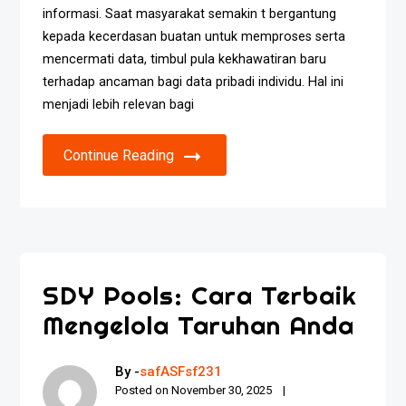
informasi. Saat masyarakat semakin t bergantung
kepada kecerdasan buatan untuk memproses serta
mencermati data, timbul pula kekhawatiran baru
terhadap ancaman bagi data pribadi individu. Hal ini
menjadi lebih relevan bagi
Continue Reading
SDY Pools: Cara Terbaik
Mengelola Taruhan Anda
By -
safASFsf231
Posted on
November 30, 2025