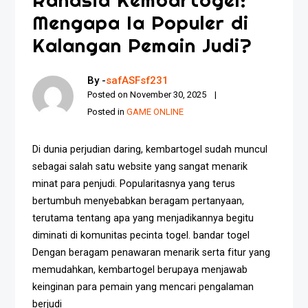
Mengapa Ia Populer di
Kalangan Pemain Judi?
By -
safASFsf231
Posted on
November 30, 2025
Posted in
GAME ONLINE
Di dunia perjudian daring, kembartogel sudah muncul
sebagai salah satu website yang sangat menarik
minat para penjudi. Popularitasnya yang terus
bertumbuh menyebabkan beragam pertanyaan,
terutama tentang apa yang menjadikannya begitu
diminati di komunitas pecinta togel. bandar togel
Dengan beragam penawaran menarik serta fitur yang
memudahkan, kembartogel berupaya menjawab
keinginan para pemain yang mencari pengalaman
berjudi