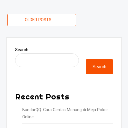
Posts
OLDER POSTS
navigation
Search
Search
Recent Posts
BandarQQ: Cara Cerdas Menang di Meja Poker
Online