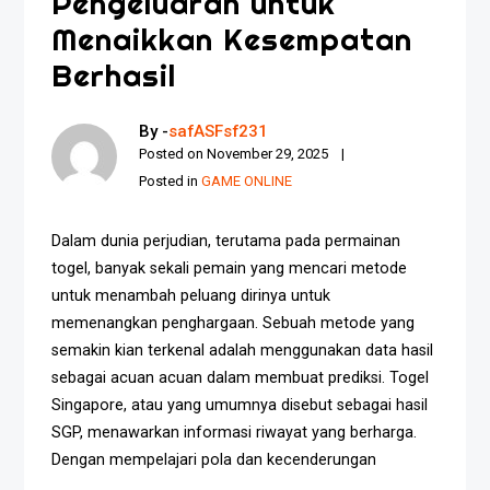
Pengeluaran untuk
Menaikkan Kesempatan
Berhasil
By -
safASFsf231
Posted on
November 29, 2025
Posted in
GAME ONLINE
Dalam dunia perjudian, terutama pada permainan
togel, banyak sekali pemain yang mencari metode
untuk menambah peluang dirinya untuk
memenangkan penghargaan. Sebuah metode yang
semakin kian terkenal adalah menggunakan data hasil
sebagai acuan acuan dalam membuat prediksi. Togel
Singapore, atau yang umumnya disebut sebagai hasil
SGP, menawarkan informasi riwayat yang berharga.
Dengan mempelajari pola dan kecenderungan