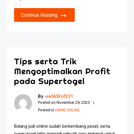
Continue Reading
Tips serta Trik
Mengoptimalkan Profit
pada Supertogel
By -
safASFsf231
Posted on
November 29, 2025
Posted in
GAME ONLINE
Bidang judi online sudah berkembang pesat, serta
super-togel lahir menjadi sebuah opsi terkenal untuk