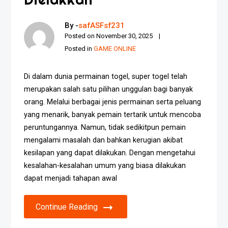
By -
safASFsf231
Posted on
November 30, 2025
Posted in
GAME ONLINE
Di dalam dunia permainan togel, super togel telah
merupakan salah satu pilihan unggulan bagi banyak
orang. Melalui berbagai jenis permainan serta peluang
yang menarik, banyak pemain tertarik untuk mencoba
peruntungannya. Namun, tidak sedikitpun pemain
mengalami masalah dan bahkan kerugian akibat
kesilapan yang dapat dilakukan. Dengan mengetahui
kesalahan-kesalahan umum yang biasa dilakukan
dapat menjadi tahapan awal
Continue Reading