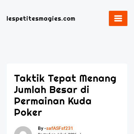
Skip
to
lespetitesmagies.com
content
Taktik Tepat Menang
Jumlah Besar di
Permainan Kuda
Poker
By -
safASFsf231