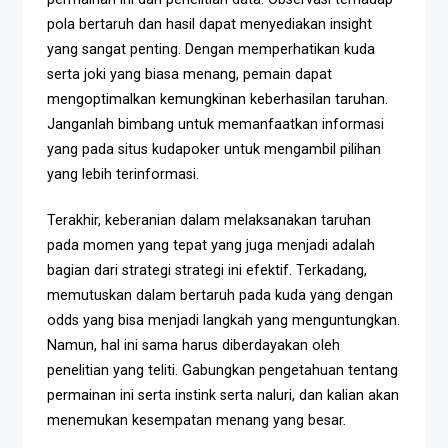
pola bertaruh dan hasil dapat menyediakan insight
yang sangat penting. Dengan memperhatikan kuda
serta joki yang biasa menang, pemain dapat
mengoptimalkan kemungkinan keberhasilan taruhan.
Janganlah bimbang untuk memanfaatkan informasi
yang pada situs kudapoker untuk mengambil pilihan
yang lebih terinformasi.
Terakhir, keberanian dalam melaksanakan taruhan
pada momen yang tepat yang juga menjadi adalah
bagian dari strategi strategi ini efektif. Terkadang,
memutuskan dalam bertaruh pada kuda yang dengan
odds yang bisa menjadi langkah yang menguntungkan.
Namun, hal ini sama harus diberdayakan oleh
penelitian yang teliti. Gabungkan pengetahuan tentang
permainan ini serta instink serta naluri, dan kalian akan
menemukan kesempatan menang yang besar.