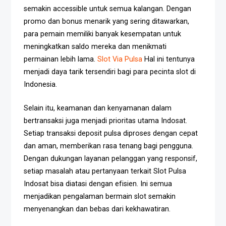
semakin accessible untuk semua kalangan. Dengan
promo dan bonus menarik yang sering ditawarkan,
para pemain memiliki banyak kesempatan untuk
meningkatkan saldo mereka dan menikmati
permainan lebih lama.
Slot Via Pulsa
Hal ini tentunya
menjadi daya tarik tersendiri bagi para pecinta slot di
Indonesia.
Selain itu, keamanan dan kenyamanan dalam
bertransaksi juga menjadi prioritas utama Indosat.
Setiap transaksi deposit pulsa diproses dengan cepat
dan aman, memberikan rasa tenang bagi pengguna.
Dengan dukungan layanan pelanggan yang responsif,
setiap masalah atau pertanyaan terkait Slot Pulsa
Indosat bisa diatasi dengan efisien. Ini semua
menjadikan pengalaman bermain slot semakin
menyenangkan dan bebas dari kekhawatiran.