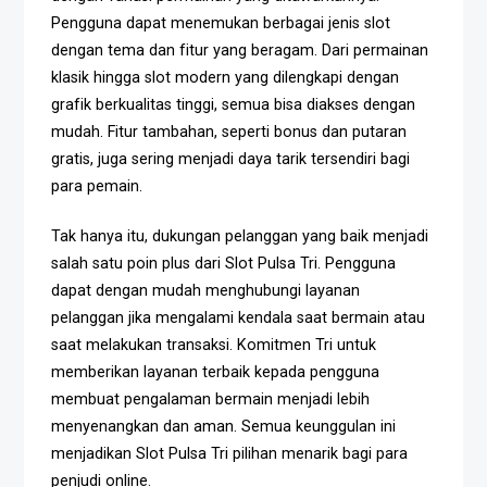
Pengguna dapat menemukan berbagai jenis slot
dengan tema dan fitur yang beragam. Dari permainan
klasik hingga slot modern yang dilengkapi dengan
grafik berkualitas tinggi, semua bisa diakses dengan
mudah. Fitur tambahan, seperti bonus dan putaran
gratis, juga sering menjadi daya tarik tersendiri bagi
para pemain.
Tak hanya itu, dukungan pelanggan yang baik menjadi
salah satu poin plus dari Slot Pulsa Tri. Pengguna
dapat dengan mudah menghubungi layanan
pelanggan jika mengalami kendala saat bermain atau
saat melakukan transaksi. Komitmen Tri untuk
memberikan layanan terbaik kepada pengguna
membuat pengalaman bermain menjadi lebih
menyenangkan dan aman. Semua keunggulan ini
menjadikan Slot Pulsa Tri pilihan menarik bagi para
penjudi online.