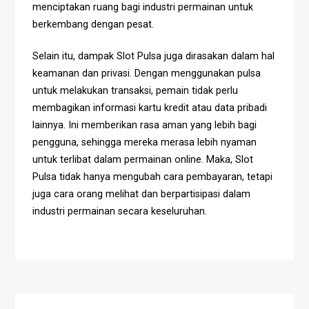
menciptakan ruang bagi industri permainan untuk
berkembang dengan pesat.
Selain itu, dampak Slot Pulsa juga dirasakan dalam hal
keamanan dan privasi. Dengan menggunakan pulsa
untuk melakukan transaksi, pemain tidak perlu
membagikan informasi kartu kredit atau data pribadi
lainnya. Ini memberikan rasa aman yang lebih bagi
pengguna, sehingga mereka merasa lebih nyaman
untuk terlibat dalam permainan online. Maka, Slot
Pulsa tidak hanya mengubah cara pembayaran, tetapi
juga cara orang melihat dan berpartisipasi dalam
industri permainan secara keseluruhan.