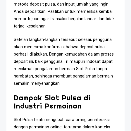
metode deposit pulsa, dan input jumlah yang ingin
Anda depositkan. Pastikan untuk memeriksa kembali
nomor tujuan agar transaksi berjalan lancar dan tidak
terjadi kesalahan.
Setelah langkah-langkah tersebut selesai, pengguna
akan menerima konfirmasi bahwa deposit pulsa
berhasil dilakukan. Dengan kemudahan dalam proses
deposit ini, baik pengguna Tri maupun Indosat dapat
menikmati pengalaman bermain Slot Pulsa tanpa
hambatan, sehingga membuat pengalaman bermain
semakin menyenangkan.
Dampak Slot Pulsa di
Industri Permainan
Slot Pulsa telah mengubah cara orang berinteraksi
dengan permainan online, terutama dalam konteks