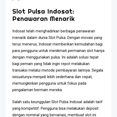
Slot Pulsa Indosat:
Penawaran Menarik
Indosat telah menghadirkan berbagai penawaran
menarik dalam dunia Slot Pulsa. Dengan inovasi yang
terus menerus, Indosat memberikan kemudahan bagi
para pengguna untuk menikmati permainan slot hanya
dengan menggunakan pulsa. Ini adalah solusi tepat
bagi pemain yang tidak ingin repot melakukan
transaksi melalui metode pembayaran lainnya. Segala
sesuatunya menjadi lebih sederhana dan cepat,
memungkinkan pengguna untuk fokus pada
pengalaman bermain mereka.
Salah satu keunggulan Slot Pulsa Indosat adalah tarif
yang kompetitif. Pengguna bisa melakukan deposit
dengan nominal yang bervariasi, membuat slot ini