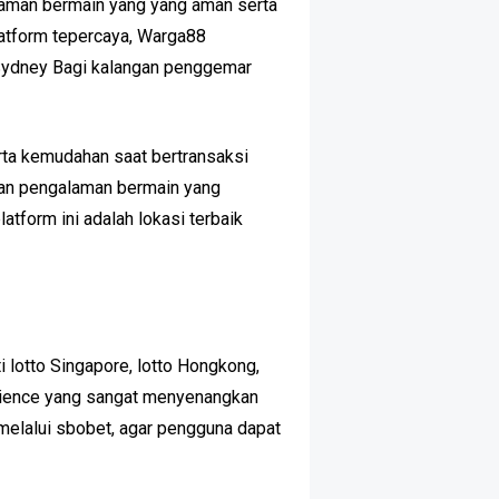
laman bermain yang yang aman serta
latform tepercaya, Warga88
l Sydney Bagi kalangan penggemar
ta kemudahan saat bertransaksi
ikan pengalaman bermain yang
tform ini adalah lokasi terbaik
 lotto Singapore, lotto Hongkong,
erience yang sangat menyenangkan
a melalui sbobet, agar pengguna dapat