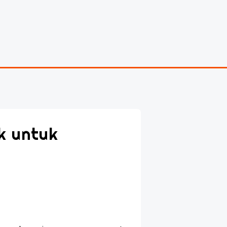
k untuk