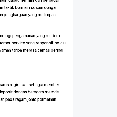
main dapat memilih dari berbagai
an taktik bermain sesuai dengan
kan penghargaan yang melimpah
knologi pengamanan yang modern,
stomer service yang responsif selalu
yaman tanpa merasa cemas perihal
harus registrasi sebagai member
n deposit dengan beragam metode
han pada ragam jenis permainan