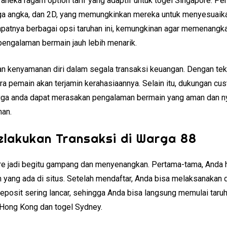
aneka ragam option tarif yang adaptif untuk togel Singapore. Pe
 tiga angka, dan 2D, yang memungkinkan mereka untuk menyesuaik
dapatnya berbagai opsi taruhan ini, kemungkinan agar memenang
engalaman bermain jauh lebih menarik.
 kenyamanan diri dalam segala transaksi keuangan. Dengan te
ra pemain akan terjamin kerahasiaannya. Selain itu, dukungan cu
gga anda dapat merasakan pengalaman bermain yang aman dan n
nan.
elakukan Transaksi di Warga 88
ore jadi begitu gampang dan menyenangkan. Pertama-tama, Anda 
n yang ada di situs. Setelah mendaftar, Anda bisa melaksanaka
eposit sering lancar, sehingga Anda bisa langsung memulai taru
l Hong Kong dan togel Sydney.