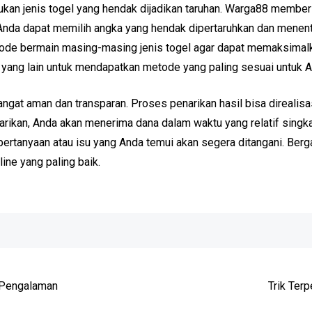
ukan jenis togel yang hendak dijadikan taruhan. Warga88 member
 Anda dapat memilih angka yang hendak dipertaruhkan dan menent
tode bermain masing-masing jenis togel agar dapat memaksima
 yang lain untuk mendapatkan metode yang paling sesuai untuk A
angat aman dan transparan. Proses penarikan hasil bisa direalis
arikan, Anda akan menerima dana dalam waktu yang relatif singk
pertanyaan atau isu yang Anda temui akan segera ditangani. Be
ine yang paling baik.
: Pengalaman
Trik Ter