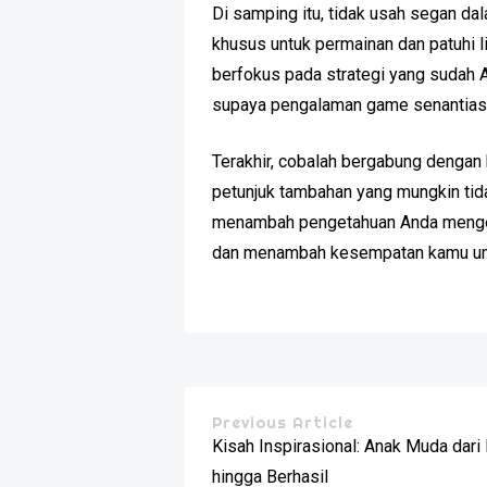
Di samping itu, tidak usah segan d
khusus untuk permainan dan patuhi 
berfokus pada strategi yang sudah
supaya pengalaman game senantia
Terakhir, cobalah bergabung dengan
petunjuk tambahan yang mungkin ti
menambah pengetahuan Anda mengen
dan menambah kesempatan kamu un
Previous Article
Kisah Inspirasional: Anak Muda dari
hingga Berhasil