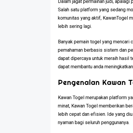
Dalam jagat permainan judi, apalagi
Salah satu platform yang sedang 
komunitas yang aktif, KawanTogel m
lebih sering lagi.
Banyak pemain togel yang mencari c
pemahaman berbasis sistem dan pem
dapat dipercaya untuk meraih hasil t
dapat membantu anda meningkatkan
Pengenalan Kawan T
Kawan Togel merupakan platform yan
minat, Kawan Togel memberikan be
lebih cepat dan efisien. Ide yang
nyaman bagi seluruh penggunanya.