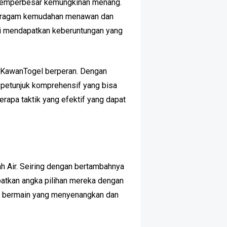
uk memperbesar kemungkinan menang.
an ragam kemudahan menawan dan
di mendapatkan keberuntungan yang
h KawanTogel berperan. Dengan
 petunjuk komprehensif yang bisa
erapa taktik yang efektif yang dapat
h Air. Seiring dengan bertambahnya
tkan angka pilihan mereka dengan
in bermain yang menyenangkan dan