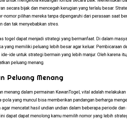
pula untuk mengelola keuangan lomba secara baik. Menentukan b
 secara bijak dan mencegah kerugian yang terlalu besar. Strat
r-nomor pilihan mereka tanpa dipengaruhi dari perasaan saat b
n dan tak menyebabkan stres.
s togel dapat menjadi strategi yang bermanfaat. Di dalam masyar
gka yang memiliki peluang lebih besar agar keluar. Pembicaraan
-ide untuk strategi bermain yang lebih manjur. Oleh karena itu,
atkan peluang menang.
an Peluang Menang
menang dalam permainan KawanTogel, vital adalah melakukan an
la-pola yang muncul bisa memberikan pandangan berharga meng
agar mencatat hasil undian undian dalam beberapa periode dan 
ini dapat dapat menolong kamu memilih nomor yang lebih strateg