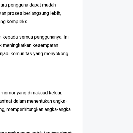
 para pengguna dapat mudah
kan proses berlangsung lebih,
ang kompleks.
an kepada semua penggunanya. Ini
tuk meningkatkan kesempatan
menjadi komunitas yang menyokong
r-nomor yang dimaksud keluar.
manfaat dalam menentukan angka-
lang, memperhitungkan angka-angka