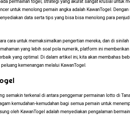
 pada permainan togel, strategi yang akurat sangat krusial unt
moncer untuk menolong pemain angka adalah KawanTogel. Deng
enyediakan data serta tips yang bisa bisa menolong para penju
ara cara untuk memaksimalkan pengertian mereka, dan di sinila
ahaman yang lebih soal pola numerik, platform ini memberikan
erbaik yang optimal. Di dalam artikel ini, kita akan membahas beb
 peluang kemenangan melalui KawanTogel.
ogel
g semakin terkenal di antara penggemar permainan lotto di Tana
ragam kemudahan-kemudahan bagi semua pemain untuk menempa
 diusung oleh KawanTogel adalah menyediakan pengalaman berma