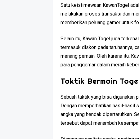
Satu keistimewaan KawanTogel adala
melakukan proses transaksi dan meme
memberikan peluang gamer untuk fok
Selain itu, Kawan Togel juga terke
termasuk diskon pada taruhannya, 
menang pemain. Oleh karena itu, Ka
para penggemar dalam meraih kebe
Taktik Bermain Toge
Sebuah taktik yang bisa digunakan 
Dengan memperhatikan hasil-hasil 
angka yang hendak dipertaruhkan. S
tersebut dapat menambah kesempata