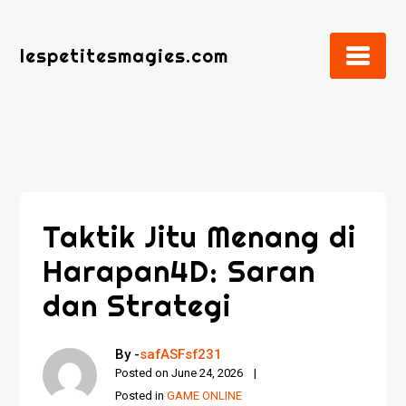
Skip
to
lespetitesmagies.com
content
Taktik Jitu Menang di
Harapan4D: Saran
dan Strategi
By -
safASFsf231
Posted on
June 24, 2026
Posted in
GAME ONLINE