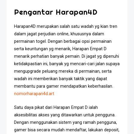
Pengantar Harapan4D
Harapan4D merupakan salah satu wadah yg kian tren
dalam jagat perjudian online, khususnya dalam
permainan togel. Dengan berbagai opsi permainan
serta keuntungan yg menarik, Harapan Empat D
menarik perhatian banyak pemain. Di jagat yg dipenuhi
ketidakpastian ini, banyak yg mencari-cari jalan supaya
mengupgrade peluang mereka di permainan, serta
wadah ini memberikan banyak taktik yang dapat
membantu para gamer mendapatkan keberhasilan.
nomorharapan4d.art
Satu daya pikat dari Harapan Empat D ialah
aksesibilitas akses yang ditawarkan untuk pengguna.
Dengan menggunakan sistem yang ramah pengguna,
gamer bisa secara mudah mendaftar, lakukan deposit,