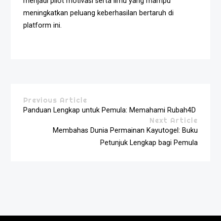
menjadi pilot motivasi serta ilmu yang mampu
meningkatkan peluang keberhasilan bertaruh di
platform ini.
Previous Article
Panduan Lengkap untuk Pemula: Memahami Rubah4D
Next Article
Membahas Dunia Permainan Kayutogel: Buku
Petunjuk Lengkap bagi Pemula