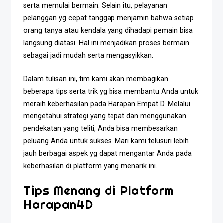
serta memulai bermain. Selain itu, pelayanan
pelanggan yg cepat tanggap menjamin bahwa setiap
orang tanya atau kendala yang dihadapi pemain bisa
langsung diatasi. Hal ini menjadikan proses bermain
sebagai jadi mudah serta mengasyikkan.
Dalam tulisan ini, tim kami akan membagikan
beberapa tips serta trik yg bisa membantu Anda untuk
meraih keberhasilan pada Harapan Empat D. Melalui
mengetahui strategi yang tepat dan menggunakan
pendekatan yang teliti, Anda bisa membesarkan
peluang Anda untuk sukses. Mari kami telusuri lebih
jauh berbagai aspek yg dapat mengantar Anda pada
keberhasilan di platform yang menarik ini.
Tips Menang di Platform
Harapan4D