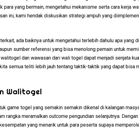
para yang bermain, mengetahui mekanisme serta cara kerja wali
san ini, kami hendak diskusikan strategi ampuh yang diimpleme
terkait, ada baiknya untuk mengetahui terlebih dahulu apa yang 
taupun sumber referensi yang bisa menolong pemain untuk memi
g walitogel dan wawasan dari wali togel dapat menjadi senjata ku
i kita semua teliti lebih jauh tentang taktik-taktik yang dapat b
n Walitogel
tuk game togel yang semakin semakin dikenal di kalangan masyar
m rangka meramalkan outcome pengundian selanjutnya. Dengan 
n kesempatan yang menarik untuk para peserta supaya memperol