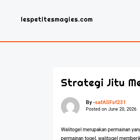
Skip
to
lespetitesmagies.com
content
Strategi Jitu M
By -
safASFsf231
Posted on
June 20, 2026
Walitogel merupakan permainan yang
permainan togel, walitogel memberi