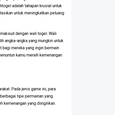
togel adalah tahapan krusial untuk
ntasikan untuk meningkatkan peluang
dimaksud dengan wali togel. Wali
lih angka-angka yang mungkin untuk
at bagi mereka yang ingin bermain
isa menuntun kamu meraih kemenangan
akat. Pada jenis game ini, para
berbagai tipe permainan yang
eh kemenangan yang diinginkan.