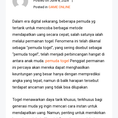
Posted on
June 8, 2026
Posted in
GAME ONLINE
Dalam era digital sekarang, beberapa pemuda yg
tertarik untuk mencoba berbagai metode
mendapatkan uang secara cepat, salah satunya ialah
melalui permainan togel. Fenomena ini telah dikenal
sebagai "pemuda togel", yang sering disebut sebagai
“pemuda togel”, telah menjadi perbincangan hangat di
antara anak muda.
pemuda togel
Penggiat permainan
ini percaya akan mereka dapat menghasilkan
keuntungan yang besar hanya dengan memprediksi
angka yang tepat, namun di balik harapan tersebut
terdapat ancaman yang tidak bisa dilupakan.
Togel menawarkan daya tarik khusus, terkhusus bagi
generasi muda yg ingin mencari cara instan untuk
mendapatkan uang. Namun, penting untuk memikirkan