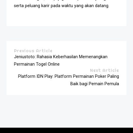
serta peluang karir pada waktu yang akan datang.
Previous Article
Jeniustoto: Rahasia Keberhasilan Memenangkan
Permainan Togel Online
Next Article
Platform IDN Play: Platform Permainan Poker Paling
Baik bagi Pemain Pemula