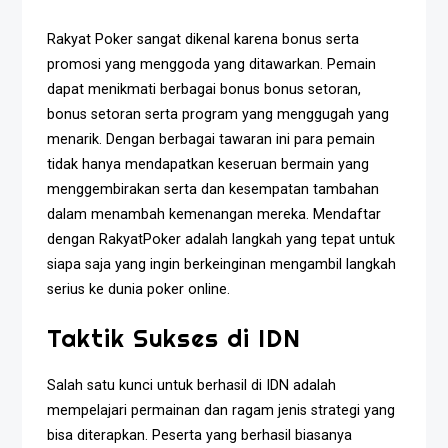
Rakyat Poker sangat dikenal karena bonus serta
promosi yang menggoda yang ditawarkan. Pemain
dapat menikmati berbagai bonus bonus setoran,
bonus setoran serta program yang menggugah yang
menarik. Dengan berbagai tawaran ini para pemain
tidak hanya mendapatkan keseruan bermain yang
menggembirakan serta dan kesempatan tambahan
dalam menambah kemenangan mereka. Mendaftar
dengan RakyatPoker adalah langkah yang tepat untuk
siapa saja yang ingin berkeinginan mengambil langkah
serius ke dunia poker online.
Taktik Sukses di IDN
Salah satu kunci untuk berhasil di IDN adalah
mempelajari permainan dan ragam jenis strategi yang
bisa diterapkan. Peserta yang berhasil biasanya