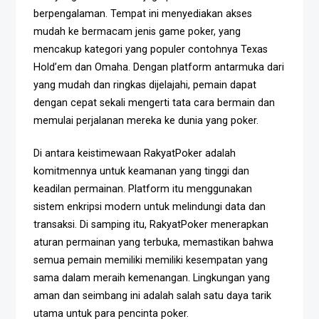
berpengalaman. Tempat ini menyediakan akses
mudah ke bermacam jenis game poker, yang
mencakup kategori yang populer contohnya Texas
Hold’em dan Omaha. Dengan platform antarmuka dari
yang mudah dan ringkas dijelajahi, pemain dapat
dengan cepat sekali mengerti tata cara bermain dan
memulai perjalanan mereka ke dunia yang poker.
Di antara keistimewaan RakyatPoker adalah
komitmennya untuk keamanan yang tinggi dan
keadilan permainan. Platform itu menggunakan
sistem enkripsi modern untuk melindungi data dan
transaksi. Di samping itu, RakyatPoker menerapkan
aturan permainan yang terbuka, memastikan bahwa
semua pemain memiliki memiliki kesempatan yang
sama dalam meraih kemenangan. Lingkungan yang
aman dan seimbang ini adalah salah satu daya tarik
utama untuk para pencinta poker.