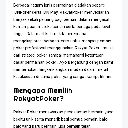
Berbagai ragam jenis permainan diadakan seperti
IDNPoker serta IDN Play, RakyatPoker menyediakan
banyak sekali peluang bagi pemain dalam mengasah
kemampuan mereka sendiri serta berlaga pada level
tinggi . Dalam artikel ini , kita berencana
mengeksplorasi berbagai cara untuk menjadi pemain
poker profesional menggunakan Rakyat Poker , mulai
dari strategi poker sampai memahami ketentuan
dasar permainan poker . Ayo Bergabung dengan kami
dan temukan langkah-langkah mudah dalam meraih
kesuksesan di dunia poker yang sangat kompetitif ini.
Mengapa Memilih
RakyatPoker?
Rakyat Poker menawarkan pengalaman bermain yang
begitu unik serta menarik bagi semua pemain, baik-
baik yang baru bermain juga pemain telah