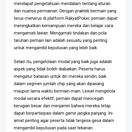
mendapat pengetahuan mendalam tentang aturan
dan nuansa permainan. Dengan praktek bermain yang
terus-menerus di platform RakyatPoker, pemain dapat
meningkatkan kemampuan mereka dan belajar cara
mengamati lawan. Mengamati tindakan dan pola
taruhan pemain lain adalah sesuatu yang penting
untuk mengambil keputusan yang lebih baik.
Selain itu, pengelolaan modal yang baik juga adalah
aspek yang tidak boleh diabaikan. Peserta harus
mengatur batasan untuk diri mereka sendiri, baik
dalam segmen jumlah chip yang akan dipasang
maupun lama waktu bermain-main. Lewat mengelola
modal secara efektif, pemain dapat mencegah
kerugian besar dan menjamin bahwa mereka tetap
dapat berpartisipasi dalam game jangka panjang. Ini
amat penting agar peserta tidak tergesa-gesa dalam
mengambil keputusan pada saat tekanan.