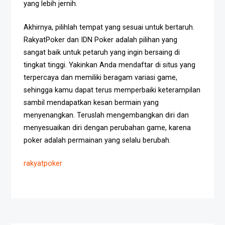
yang lebih jernih.
Akhirnya, pilihlah tempat yang sesuai untuk bertaruh.
RakyatPoker dan IDN Poker adalah pilihan yang
sangat baik untuk petaruh yang ingin bersaing di
tingkat tinggi. Yakinkan Anda mendaftar di situs yang
terpercaya dan memiliki beragam variasi game,
sehingga kamu dapat terus memperbaiki keterampilan
sambil mendapatkan kesan bermain yang
menyenangkan. Teruslah mengembangkan diri dan
menyesuaikan diri dengan perubahan game, karena
poker adalah permainan yang selalu berubah.
rakyatpoker