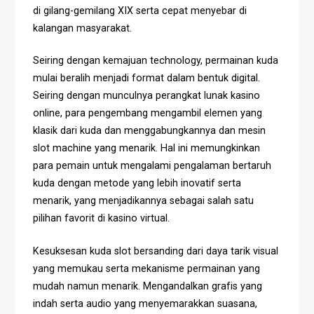
di gilang-gemilang XIX serta cepat menyebar di
kalangan masyarakat.
Seiring dengan kemajuan technology, permainan kuda
mulai beralih menjadi format dalam bentuk digital.
Seiring dengan munculnya perangkat lunak kasino
online, para pengembang mengambil elemen yang
klasik dari kuda dan menggabungkannya dan mesin
slot machine yang menarik. Hal ini memungkinkan
para pemain untuk mengalami pengalaman bertaruh
kuda dengan metode yang lebih inovatif serta
menarik, yang menjadikannya sebagai salah satu
pilihan favorit di kasino virtual.
Kesuksesan kuda slot bersanding dari daya tarik visual
yang memukau serta mekanisme permainan yang
mudah namun menarik. Mengandalkan grafis yang
indah serta audio yang menyemarakkan suasana,