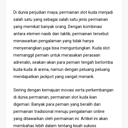
Di dunia perjudian maya, permainan slot kuda menjadi
salah satu yang sebagai salah satu jenis permainan
yang memikat banyak orang. Dengan kombinasi
antara elemen nasib dan taktik, permainan tersebut
menawarkan pengalaman yang tidak hanya
menyenangkan juga bisa menguntungkan. Kuda slot
memanggil pemain untuk merasakan perasaan
adrenalin, seakan-akan para pemain tengah berlomba
kuda-kuda di arena, namun dengan peluang peluang
mendapatkan jackpot yang sangat menarik.
Seiring dengan kemajuan inovasi serta perkembangan
di dunia permainan, permainan slot kuda kian
digemari. Banyak para pemain yang beralih dari
permainan tradisional menuju pengalaman online
yang ditawarkan oleh permainan ini. Artikel ini akan
membahas lebih dalam tentang kisah sukses