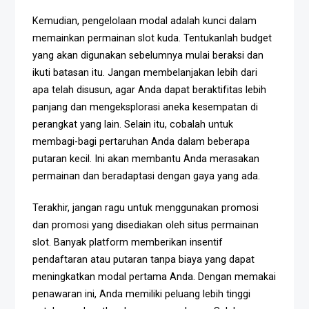
Kemudian, pengelolaan modal adalah kunci dalam
memainkan permainan slot kuda. Tentukanlah budget
yang akan digunakan sebelumnya mulai beraksi dan
ikuti batasan itu. Jangan membelanjakan lebih dari
apa telah disusun, agar Anda dapat beraktifitas lebih
panjang dan mengeksplorasi aneka kesempatan di
perangkat yang lain. Selain itu, cobalah untuk
membagi-bagi pertaruhan Anda dalam beberapa
putaran kecil. Ini akan membantu Anda merasakan
permainan dan beradaptasi dengan gaya yang ada.
Terakhir, jangan ragu untuk menggunakan promosi
dan promosi yang disediakan oleh situs permainan
slot. Banyak platform memberikan insentif
pendaftaran atau putaran tanpa biaya yang dapat
meningkatkan modal pertama Anda. Dengan memakai
penawaran ini, Anda memiliki peluang lebih tinggi