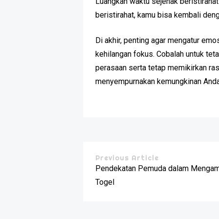
Luangkan waktu sejenak beristiraha
beristirahat, kamu bisa kembali de
Di akhir, penting agar mengatur em
kehilangan fokus. Cobalah untuk te
perasaan serta tetap memikirkan ra
menyempurnakan kemungkinan Anda 
Previous Article
Pendekatan Pemuda dalam Mengam
Togel