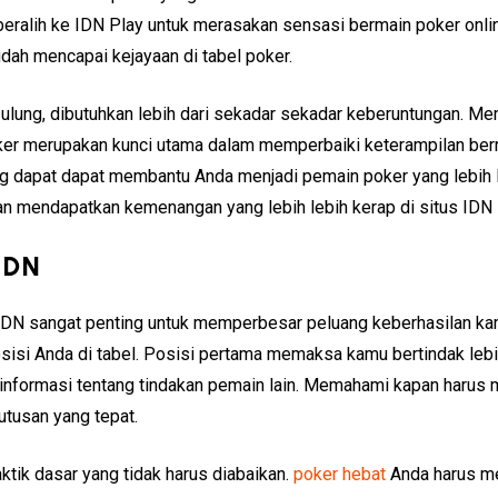
beralih ke IDN Play untuk merasakan sensasi bermain poker onli
dah mencapai kejayaan di tabel poker.
ulung, dibutuhkan lebih dari sekadar sekadar keberuntungan. Me
ker merupakan kunci utama dalam memperbaiki keterampilan berma
ng dapat dapat membantu Anda menjadi pemain poker yang lebih l
n mendapatkan kemenangan yang lebih lebih kerap di situs IDN 
IDN
 IDN sangat penting untuk memperbesar peluang keberhasilan ka
isi Anda di tabel. Posisi pertama memaksa kamu bertindak lebih
 informasi tentang tindakan pemain lain. Memahami kapan harus
tusan yang tepat.
aktik dasar yang tidak harus diabaikan.
poker hebat
Anda harus me