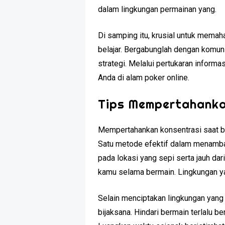
dalam lingkungan permainan yang.
Di samping itu, krusial untuk memah
belajar. Bergabunglah dengan komunit
strategi. Melalui pertukaran info
Anda di alam poker online.
Tips Mempertahanka
Mempertahankan konsentrasi saat b
Satu metode efektif dalam menamba
pada lokasi yang sepi serta jauh dar
kamu selama bermain. Lingkungan 
Selain menciptakan lingkungan yang 
bijaksana. Hindari bermain terlalu b