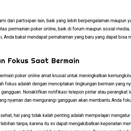
ami dari partisipan lain, baik yang lebih berpengalaman maupun
as permainan poker online, baik di forum maupun sosial media, a
rmasi, Anda bakal mendapat pemahaman yang baru yang dapat bis
n Fokus Saat Bermain
ermain poker online amat krusial untuk meningkatkan kemungk
h fokus adalah dengan menciptakan lingkungan bermain yang ny
i gangguan. Nonaktifkan notifikasi telepon pintar atau perangkat
yang nyaman dan mengurangi gangguan akan membantu Anda foku
sehat, hal yang tidak kalah penting adalah mempelajari mengatur 
erlebihan tanpa, karena itu ini dapat mengakibatkan kepenatan me