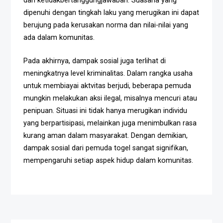
dan ketidakbertanggungjawaban. Suasana yang
dipenuhi dengan tingkah laku yang merugikan ini dapat
berujung pada kerusakan norma dan nilai-nilai yang
ada dalam komunitas.
Pada akhirnya, dampak sosial juga terlihat di
meningkatnya level kriminalitas. Dalam rangka usaha
untuk membiayai aktvitas berjudi, beberapa pemuda
mungkin melakukan aksi ilegal, misalnya mencuri atau
penipuan. Situasi ini tidak hanya merugikan individu
yang berpartisipasi, melainkan juga menimbulkan rasa
kurang aman dalam masyarakat. Dengan demikian,
dampak sosial dari pemuda togel sangat signifikan,
mempengaruhi setiap aspek hidup dalam komunitas.