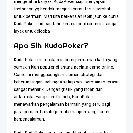
mengetahui banyak, KudaPoker siap menyajikan
tantangan yg hendak menjadikanmu terus kembali
untuk bermain. Mari kita berkenalan lebih jauh ke dunia
KudaPoker dan cari tahu kenapa permainan ini sangat
layak untuk dicoba.
Apa Sih KudaPoker?
Kuda Poker merupakan sebuah permainan kartu yang
semakin kian populer di antara pecinta game online.
Game ini menggabungkan elemen strategi dan
keberuntungan, sehingga setiap sesi permainan terasa
sangat menarik. Dengan grafik yang indah dan
antarmuka yang user-friendly, KudaPoker
menawarkan pengalaman bermain yang seru bagi
para pemain, baik itu pemula maupun yang sudah
berpengalaman.
Pada KudaPoker, pemain dapat berinteraksi antar