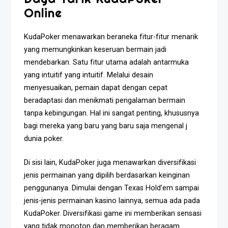
Online
KudaPoker menawarkan beraneka fitur-fitur menarik
yang memungkinkan keseruan bermain jadi
mendebarkan. Satu fitur utama adalah antarmuka
yang intuitif yang intuitif. Melalui desain
menyesuaikan, pemain dapat dengan cepat
beradaptasi dan menikmati pengalaman bermain
tanpa kebingungan. Hal ini sangat penting, khususnya
bagi mereka yang baru yang baru saja mengenal j
dunia poker.
Di sisi lain, KudaPoker juga menawarkan diversifikasi
jenis permainan yang dipilih berdasarkan keinginan
penggunanya. Dimulai dengan Texas Hold’em sampai
jenis-jenis permainan kasino lainnya, semua ada pada
KudaPoker. Diversifikasi game ini memberikan sensasi
yang tidak monoton dan memberikan beragam