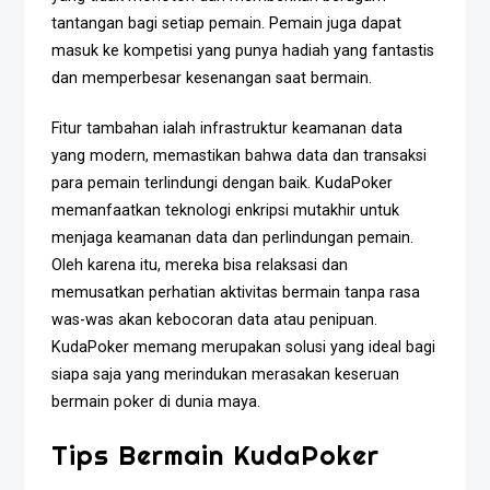
tantangan bagi setiap pemain. Pemain juga dapat
masuk ke kompetisi yang punya hadiah yang fantastis
dan memperbesar kesenangan saat bermain.
Fitur tambahan ialah infrastruktur keamanan data
yang modern, memastikan bahwa data dan transaksi
para pemain terlindungi dengan baik. KudaPoker
memanfaatkan teknologi enkripsi mutakhir untuk
menjaga keamanan data dan perlindungan pemain.
Oleh karena itu, mereka bisa relaksasi dan
memusatkan perhatian aktivitas bermain tanpa rasa
was-was akan kebocoran data atau penipuan.
KudaPoker memang merupakan solusi yang ideal bagi
siapa saja yang merindukan merasakan keseruan
bermain poker di dunia maya.
Tips Bermain KudaPoker