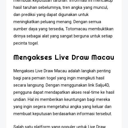
membuat keputusan taruhan. Informasi ini mencakup
hasil taruhan sebelumnya, tren angka yang muncul,
dan prediksi yang dapat digunakan untuk
meningkatkan peluang menang. Dengan semua
sumber daya yang tersedia, Totomacau membuktikan
dirinya sebagai alat yang sangat berguna untuk setiap
pecinta togel.
Mengakses Live Draw Macau
Mengakses Live Draw Macau adalah langkah penting
bagi para pemain togel yang ingin mengikuti hasil
secara langsung. Dengan menggunakan link Salju4D,
pengguna dapat mendapatkan akses real-time ke hasil
undian. Hal ini memberikan keuntungan bagi mereka
yang ingin segera mengetahui angka yang keluar dan
membuat keputusan berdasarkan informasi tersebut.
Salah satu platform yang populer untuk Live Draw