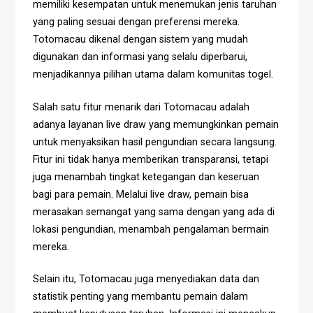
memiliki kesempatan untuk menemukan jenis taruhan
yang paling sesuai dengan preferensi mereka.
Totomacau dikenal dengan sistem yang mudah
digunakan dan informasi yang selalu diperbarui,
menjadikannya pilihan utama dalam komunitas togel.
Salah satu fitur menarik dari Totomacau adalah
adanya layanan live draw yang memungkinkan pemain
untuk menyaksikan hasil pengundian secara langsung.
Fitur ini tidak hanya memberikan transparansi, tetapi
juga menambah tingkat ketegangan dan keseruan
bagi para pemain. Melalui live draw, pemain bisa
merasakan semangat yang sama dengan yang ada di
lokasi pengundian, menambah pengalaman bermain
mereka.
Selain itu, Totomacau juga menyediakan data dan
statistik penting yang membantu pemain dalam