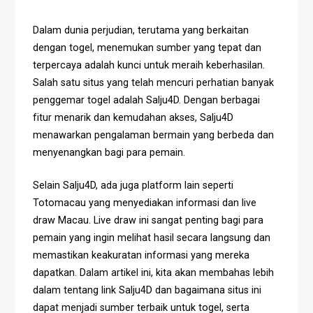
Dalam dunia perjudian, terutama yang berkaitan
dengan togel, menemukan sumber yang tepat dan
terpercaya adalah kunci untuk meraih keberhasilan.
Salah satu situs yang telah mencuri perhatian banyak
penggemar togel adalah Salju4D. Dengan berbagai
fitur menarik dan kemudahan akses, Salju4D
menawarkan pengalaman bermain yang berbeda dan
menyenangkan bagi para pemain.
Selain Salju4D, ada juga platform lain seperti
Totomacau yang menyediakan informasi dan live
draw Macau. Live draw ini sangat penting bagi para
pemain yang ingin melihat hasil secara langsung dan
memastikan keakuratan informasi yang mereka
dapatkan. Dalam artikel ini, kita akan membahas lebih
dalam tentang link Salju4D dan bagaimana situs ini
dapat menjadi sumber terbaik untuk togel, serta