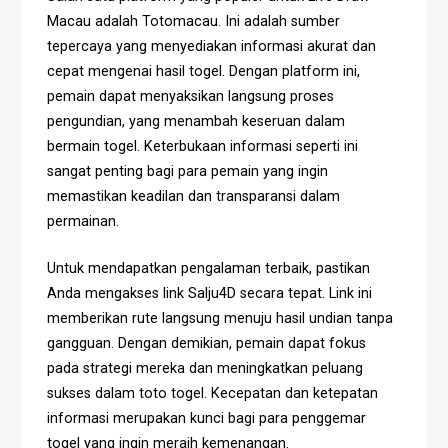
Macau adalah Totomacau. Ini adalah sumber
tepercaya yang menyediakan informasi akurat dan
cepat mengenai hasil togel. Dengan platform ini,
pemain dapat menyaksikan langsung proses
pengundian, yang menambah keseruan dalam
bermain togel. Keterbukaan informasi seperti ini
sangat penting bagi para pemain yang ingin
memastikan keadilan dan transparansi dalam
permainan.
Untuk mendapatkan pengalaman terbaik, pastikan
Anda mengakses link Salju4D secara tepat. Link ini
memberikan rute langsung menuju hasil undian tanpa
gangguan. Dengan demikian, pemain dapat fokus
pada strategi mereka dan meningkatkan peluang
sukses dalam toto togel. Kecepatan dan ketepatan
informasi merupakan kunci bagi para penggemar
togel yang ingin meraih kemenangan.