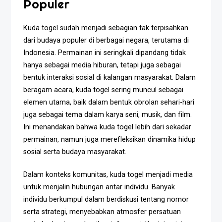
Populer
Kuda togel sudah menjadi sebagian tak terpisahkan
dari budaya populer di berbagai negara, terutama di
Indonesia. Permainan ini seringkali dipandang tidak
hanya sebagai media hiburan, tetapi juga sebagai
bentuk interaksi sosial di kalangan masyarakat. Dalam
beragam acara, kuda togel sering muncul sebagai
elemen utama, baik dalam bentuk obrolan sehari-hari
juga sebagai tema dalam karya seni, musik, dan film.
Ini menandakan bahwa kuda togel lebih dari sekadar
permainan, namun juga merefleksikan dinamika hidup
sosial serta budaya masyarakat.
Dalam konteks komunitas, kuda togel menjadi media
untuk menjalin hubungan antar individu. Banyak
individu berkumpul dalam berdiskusi tentang nomor
serta strategi, menyebabkan atmosfer persatuan