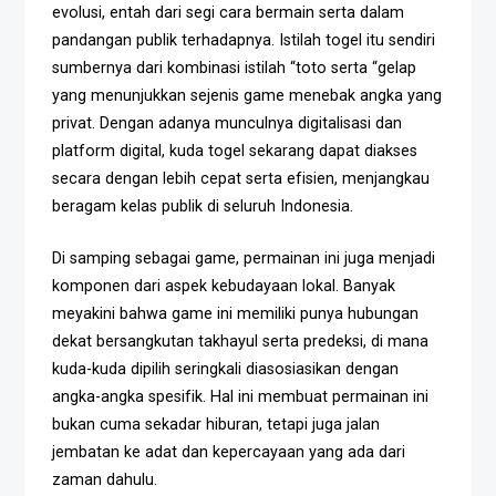
evolusi, entah dari segi cara bermain serta dalam
pandangan publik terhadapnya. Istilah togel itu sendiri
sumbernya dari kombinasi istilah “toto serta “gelap
yang menunjukkan sejenis game menebak angka yang
privat. Dengan adanya munculnya digitalisasi dan
platform digital, kuda togel sekarang dapat diakses
secara dengan lebih cepat serta efisien, menjangkau
beragam kelas publik di seluruh Indonesia.
Di samping sebagai game, permainan ini juga menjadi
komponen dari aspek kebudayaan lokal. Banyak
meyakini bahwa game ini memiliki punya hubungan
dekat bersangkutan takhayul serta predeksi, di mana
kuda-kuda dipilih seringkali diasosiasikan dengan
angka-angka spesifik. Hal ini membuat permainan ini
bukan cuma sekadar hiburan, tetapi juga jalan
jembatan ke adat dan kepercayaan yang ada dari
zaman dahulu.