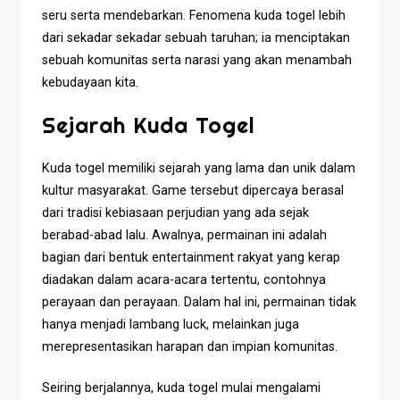
seru serta mendebarkan. Fenomena kuda togel lebih
dari sekadar sekadar sebuah taruhan; ia menciptakan
sebuah komunitas serta narasi yang akan menambah
kebudayaan kita.
Sejarah Kuda Togel
Kuda togel memiliki sejarah yang lama dan unik dalam
kultur masyarakat. Game tersebut dipercaya berasal
dari tradisi kebiasaan perjudian yang ada sejak
berabad-abad lalu. Awalnya, permainan ini adalah
bagian dari bentuk entertainment rakyat yang kerap
diadakan dalam acara-acara tertentu, contohnya
perayaan dan perayaan. Dalam hal ini, permainan tidak
hanya menjadi lambang luck, melainkan juga
merepresentasikan harapan dan impian komunitas.
Seiring berjalannya, kuda togel mulai mengalami