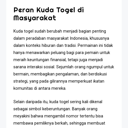
Peran Kuda Togel di
Masyarakat
Kuda togel sudah berubah menjadi bagian penting
dalam peradaban masyarakat Indonesia, khususnya
dalam konteks hiburan dan tradisi. Permainan ini tidak
hanya menawarkan peluang bagi para pemain untuk
meraih keuntungan finansial, tetapi juga menjadi
sarana interaksi sosial. Sejumlah orang ngumpul untuk
bermain, membagikan pengalaman, dan berdiskusi
strategi, yang pada gilirannya memperkuat ikatan
komunitas di antara mereka.
Selain daripada itu, kuda togel sering kali dikenal
sebagai simbol keberuntungan. Banyak orang
meyakini bahwa mengambil nomor tertentu bisa
membawa pemiliknya berkah, sehingga membuat