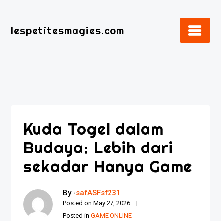
Skip
to
lespetitesmagies.com
content
Kuda Togel dalam
Budaya: Lebih dari
sekadar Hanya Game
By -
safASFsf231
Posted on
May 27, 2026
Posted in
GAME ONLINE