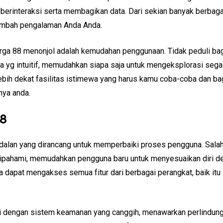
k berinteraksi serta membagikan data. Dari sekian banyak berbagai
ambah pengalaman Anda Anda.
rga 88 menonjol adalah kemudahan penggunaan. Tidak peduli ba
a yg intuitif, memudahkan siapa saja untuk mengeksplorasi segal
 lebih dekat fasilitas istimewa yang harus kamu coba-coba dan 
nya anda.
88
alan yang dirancang untuk memperbaiki proses pengguna. Salah s
ipahami, memudahkan pengguna baru untuk menyesuaikan diri de
dapat mengakses semua fitur dari berbagai perangkat, baik itu
api dengan sistem keamanan yang canggih, menawarkan perlindung