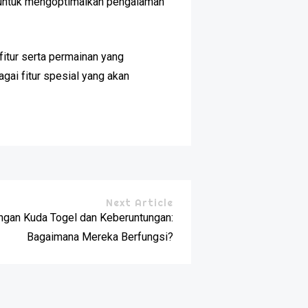
a untuk mengoptimalkan pengalaman
fitur serta permainan yang
ai fitur spesial yang akan
Next Article
ngan Kuda Togel dan Keberuntungan:
Bagaimana Mereka Berfungsi?