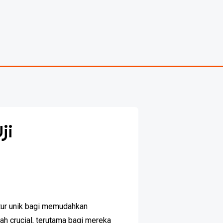
ji
tur unik bagi memudahkan
ah crucial, terutama bagi mereka