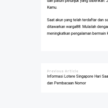
dan patuhi petunjuk yang diberikan
Kamu.
Saat akun yang telah terdaftar dan 
ditawarkan warga88. Mulailah denga
meningkatkan pengalaman bermain 
Previous Article
Informasi Lotere Singapore Hari Saat
dan Pembacaan Nomor