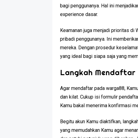
bagi penggunanya. Hal ini menjadika
experience dasar.
Keamanan juga menjadi prioritas di
pribadi penggunanya. Ini memberikan
mereka. Dengan prosedur keselamat
yang ideal bagi siapa saja yang mem
Langkah Mendaftar 
Agar mendaftar pada warga88, Kamu
dan kilat. Cukup isi formulir pendaf
Kamu bakal menerima konfirmasi mel
Begitu akun Kamu diaktifkan, lang
yang memudahkan Kamu agar menamba