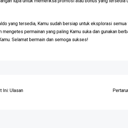
. Jangan lupa untuk memeriksa promosi atau bonus yang tersedi
saldo yang tersedia, Kamu sudah bersiap untuk eksplorasi semua 
n mengetes permainan yang paling Kamu suka dan gunakan berbag
Kamu. Selamat bermain dan semoga sukses!
 Ini: Ulasan
Pertaru