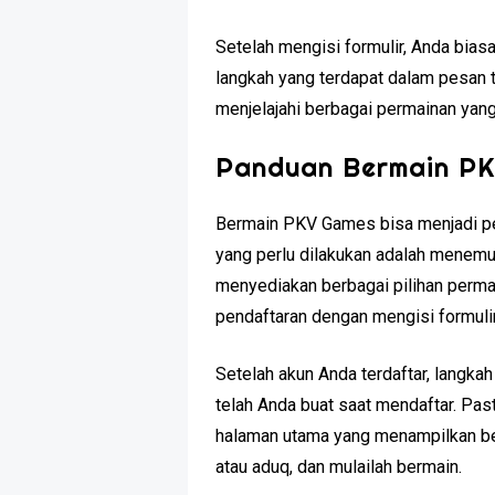
Setelah mengisi formulir, Anda bias
langkah yang terdapat dalam pesan t
menjelajahi berbagai permainan yang
Panduan Bermain P
Bermain PKV Games bisa menjadi p
yang perlu dilakukan adalah menemuk
menyediakan berbagai pilihan perma
pendaftaran dengan mengisi formuli
Setelah akun Anda terdaftar, langk
telah Anda buat saat mendaftar. Past
halaman utama yang menampilkan berb
atau aduq, dan mulailah bermain.