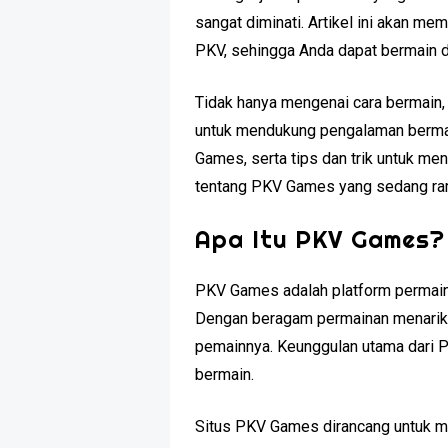
sangat diminati. Artikel ini akan m
PKV, sehingga Anda dapat bermain de
Tidak hanya mengenai cara bermain,
untuk mendukung pengalaman bermain
Games, serta tips dan trik untuk me
tentang PKV Games yang sedang ram
Apa Itu PKV Games?
PKV Games adalah platform permaina
Dengan beragam permainan menarik 
pemainnya. Keunggulan utama dari
bermain.
Situs PKV Games dirancang untuk m