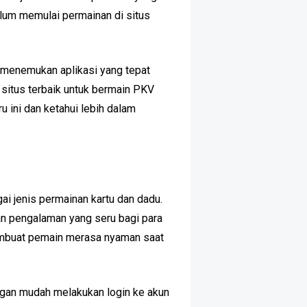
elum memulai permainan di situs
n menemukan aplikasi yang tepat
situs terbaik untuk bermain PKV
u ini dan ketahui lebih dalam
i jenis permainan kartu dan dadu.
n pengalaman yang seru bagi para
mbuat pemain merasa nyaman saat
gan mudah melakukan login ke akun