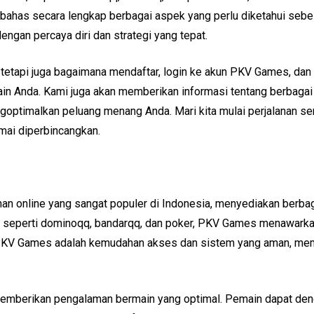
embahas secara lengkap berbagai aspek yang perlu diketahui seb
ngan percaya diri dan strategi yang tepat.
 tetapi juga bagaimana mendaftar, login ke akun PKV Games, da
 Anda. Kami juga akan memberikan informasi tentang berbagai 
ngoptimalkan peluang menang Anda. Mari kita mulai perjalanan ser
ai diperbincangkan.
n online yang sangat populer di Indonesia, menyediakan berbaga
seperti dominoqq, bandarqq, dan poker, PKV Games menawarka
 PKV Games adalah kemudahan akses dan sistem yang aman, me
emberikan pengalaman bermain yang optimal. Pemain dapat den