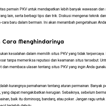
tas pemain PKV untuk mendapatkan lebih banyak wawasan dan str
ang lain, serta berbagi tips dan trik. Diskusi mengenai teknik d
a-cara baru dalam bermain. Ini akan menambah pengetahuan An
 Cara Menghindarinya
kan kesalahan dalam memilih situs PKV yang tidak terpercaya.
sar tanpa memeriksa reputasi dan keamanan situs tersebut. Untu
et dan membaca ulasan tentang situs PKV yang ingin Anda gunakan
 adalah kurangnya pemahaman tentang aturan permainan. Banyak p
, yang dapat mengakibatkan kerugian. Sebaiknya, sebelum berma
rmainan, baik itu dominoqq, bandarq, atau poker. Jangan ragu un
cil terlebih dahulu.