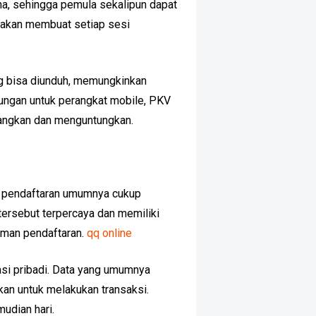
na, sehingga pemula sekalipun dapat
a akan membuat setiap sesi
g bisa diunduh, memungkinkan
kungan untuk perangkat mobile, PKV
angkan dan menguntungkan.
es pendaftaran umumnya cukup
tersebut terpercaya dan memiliki
laman pendaftaran.
qq online
asi pribadi. Data yang umumnya
kan untuk melakukan transaksi.
udian hari.