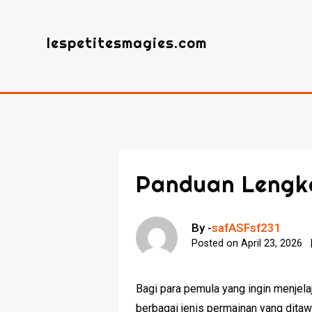
Skip
to
lespetitesmagies.com
content
Panduan Lengk
By -
safASFsf231
Posted on
April 23, 2026
Bagi para pemula yang ingin menjel
berbagai jenis permainan yang ditaw