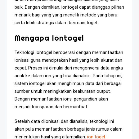
baik. Dengan demikian, iontogel dapat dianggap pilihan
menarik bagi yang yang meneliti metode yang baru
serta lebih strategis dalam bermain togel.
Mengapa Iontogel
Teknologi Iontogel beroperasi dengan memanfaatkan
ionisasi guna menciptakan hasil yang lebih akurat dan
cepat. Proses ini dimulai dari mengonversi data angka
acak ke dalam ion yang bisa dianalisis. Pada tahap ini,
sistem iontogel akan menghimpun data dari berbagai
sumber untuk meningkatkan keakuratan output.
Dengan memanfaatkan ions, pengundian akan
menjadi transparan dan bermanfaat.
Setelah data diionisasi dan dianalisis, teknologi ini
akan pula memanfaatkan berbagai jenis rumus dalam
menentukan hasil yang ditampilkan.
ion togel