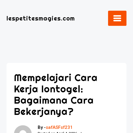
Skip
to
lespetitesmagies.com
content
Mempelajari Cara
Kerja Iontogel:
Bagaimana Cara
Bekerjanya?
By -
safASFsf231