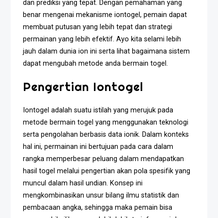
dan prediksi yang tepat. Dengan pemahaman yang
benar mengenai mekanisme iontogel, pemain dapat
membuat putusan yang lebih tepat dan strategi
permainan yang lebih efektif. Ayo kita selami lebih
jauh dalam dunia ion ini serta lihat bagaimana sistem
dapat mengubah metode anda bermain togel.
Pengertian Iontogel
Iontogel adalah suatu istilah yang merujuk pada
metode bermain togel yang menggunakan teknologi
serta pengolahan berbasis data ionik. Dalam konteks
hal ini, permainan ini bertujuan pada cara dalam
rangka memperbesar peluang dalam mendapatkan
hasil togel melalui pengertian akan pola spesifik yang
muncul dalam hasil undian. Konsep ini
mengkombinasikan unsur bilang ilmu statistik dan
pembacaan angka, sehingga maka pemain bisa