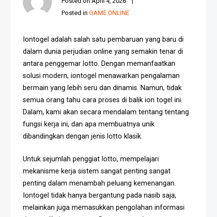
Posted on
April 4, 2026
Posted in
GAME ONLINE
Iontogel adalah salah satu pembaruan yang baru di
dalam dunia perjudian online yang semakin tenar di
antara penggemar lotto. Dengan memanfaatkan
solusi modern, iontogel menawarkan pengalaman
bermain yang lebih seru dan dinamis. Namun, tidak
semua orang tahu cara proses di balik ion togel ini.
Dalam, kami akan secara mendalam tentang tentang
fungsi kerja ini, dan apa membuatnya unik
dibandingkan dengan jenis lotto klasik.
Untuk sejumlah penggiat lotto, mempelajari
mekanisme kerja sistem sangat penting sangat
penting dalam menambah peluang kemenangan.
Iontogel tidak hanya bergantung pada nasib saja,
melainkan juga memasukkan pengolahan informasi