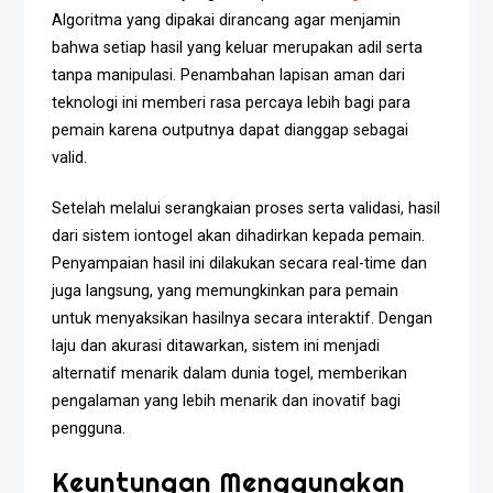
Algoritma yang dipakai dirancang agar menjamin
bahwa setiap hasil yang keluar merupakan adil serta
tanpa manipulasi. Penambahan lapisan aman dari
teknologi ini memberi rasa percaya lebih bagi para
pemain karena outputnya dapat dianggap sebagai
valid.
Setelah melalui serangkaian proses serta validasi, hasil
dari sistem iontogel akan dihadirkan kepada pemain.
Penyampaian hasil ini dilakukan secara real-time dan
juga langsung, yang memungkinkan para pemain
untuk menyaksikan hasilnya secara interaktif. Dengan
laju dan akurasi ditawarkan, sistem ini menjadi
alternatif menarik dalam dunia togel, memberikan
pengalaman yang lebih menarik dan inovatif bagi
pengguna.
Keuntungan Menggunakan