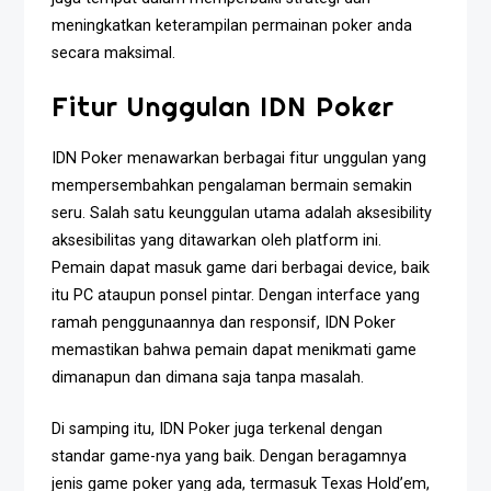
meningkatkan keterampilan permainan poker anda
secara maksimal.
Fitur Unggulan IDN Poker
IDN Poker menawarkan berbagai fitur unggulan yang
mempersembahkan pengalaman bermain semakin
seru. Salah satu keunggulan utama adalah aksesibility
aksesibilitas yang ditawarkan oleh platform ini.
Pemain dapat masuk game dari berbagai device, baik
itu PC ataupun ponsel pintar. Dengan interface yang
ramah penggunaannya dan responsif, IDN Poker
memastikan bahwa pemain dapat menikmati game
dimanapun dan dimana saja tanpa masalah.
Di samping itu, IDN Poker juga terkenal dengan
standar game-nya yang baik. Dengan beragamnya
jenis game poker yang ada, termasuk Texas Hold’em,