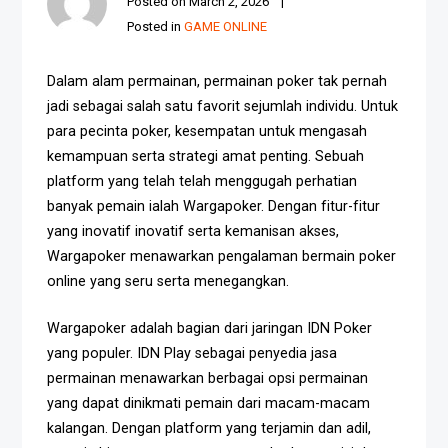
Posted on
March 2, 2026
Posted in
GAME ONLINE
Dalam alam permainan, permainan poker tak pernah
jadi sebagai salah satu favorit sejumlah individu. Untuk
para pecinta poker, kesempatan untuk mengasah
kemampuan serta strategi amat penting. Sebuah
platform yang telah telah menggugah perhatian
banyak pemain ialah Wargapoker. Dengan fitur-fitur
yang inovatif inovatif serta kemanisan akses,
Wargapoker menawarkan pengalaman bermain poker
online yang seru serta menegangkan.
Wargapoker adalah bagian dari jaringan IDN Poker
yang populer. IDN Play sebagai penyedia jasa
permainan menawarkan berbagai opsi permainan
yang dapat dinikmati pemain dari macam-macam
kalangan. Dengan platform yang terjamin dan adil,