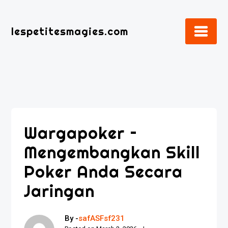
Skip
to
lespetitesmagies.com
content
Wargapoker –
Mengembangkan Skill
Poker Anda Secara
Jaringan
By -
safASFsf231