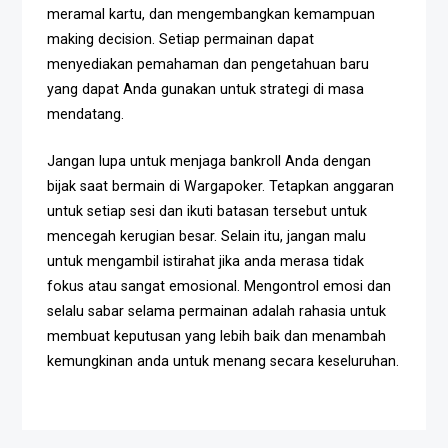
meramal kartu, dan mengembangkan kemampuan
making decision. Setiap permainan dapat
menyediakan pemahaman dan pengetahuan baru
yang dapat Anda gunakan untuk strategi di masa
mendatang.
Jangan lupa untuk menjaga bankroll Anda dengan
bijak saat bermain di Wargapoker. Tetapkan anggaran
untuk setiap sesi dan ikuti batasan tersebut untuk
mencegah kerugian besar. Selain itu, jangan malu
untuk mengambil istirahat jika anda merasa tidak
fokus atau sangat emosional. Mengontrol emosi dan
selalu sabar selama permainan adalah rahasia untuk
membuat keputusan yang lebih baik dan menambah
kemungkinan anda untuk menang secara keseluruhan.