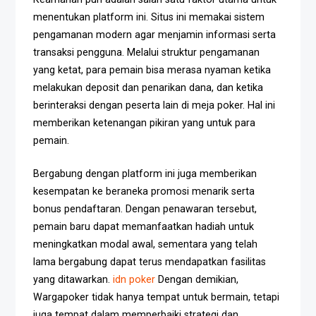
menentukan platform ini. Situs ini memakai sistem
pengamanan modern agar menjamin informasi serta
transaksi pengguna. Melalui struktur pengamanan
yang ketat, para pemain bisa merasa nyaman ketika
melakukan deposit dan penarikan dana, dan ketika
berinteraksi dengan peserta lain di meja poker. Hal ini
memberikan ketenangan pikiran yang untuk para
pemain.
Bergabung dengan platform ini juga memberikan
kesempatan ke beraneka promosi menarik serta
bonus pendaftaran. Dengan penawaran tersebut,
pemain baru dapat memanfaatkan hadiah untuk
meningkatkan modal awal, sementara yang telah
lama bergabung dapat terus mendapatkan fasilitas
yang ditawarkan.
idn poker
Dengan demikian,
Wargapoker tidak hanya tempat untuk bermain, tetapi
juga tempat dalam memperbaiki strategi dan