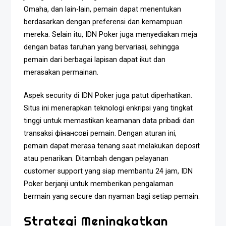
Omaha, dan lain-lain, pemain dapat menentukan
berdasarkan dengan preferensi dan kemampuan
mereka. Selain itu, IDN Poker juga menyediakan meja
dengan batas taruhan yang bervariasi, sehingga
pemain dari berbagai lapisan dapat ikut dan
merasakan permainan.
Aspek security di IDN Poker juga patut diperhatikan.
Situs ini menerapkan teknologi enkripsi yang tingkat
tinggi untuk memastikan keamanan data pribadi dan
transaksi фінансові pemain. Dengan aturan ini,
pemain dapat merasa tenang saat melakukan deposit
atau penarikan. Ditambah dengan pelayanan
customer support yang siap membantu 24 jam, IDN
Poker berjanji untuk memberikan pengalaman
bermain yang secure dan nyaman bagi setiap pemain.
Strategi Meningkatkan