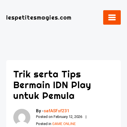
Skip
to
lespetitesmagies.com
content
Trik serta Tips
Bermain IDN Play
untuk Pemula
By -
safASFsf231
Posted on
February 12, 2026
Posted in
GAME ONLINE