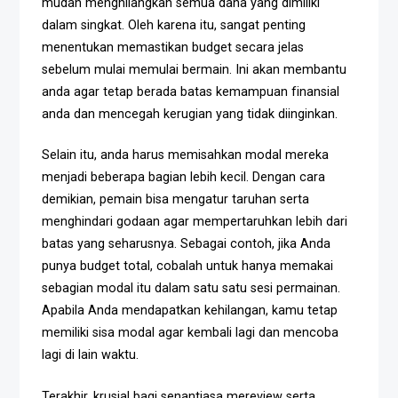
mudah menghilangkan semua dana yang dimiliki
dalam singkat. Oleh karena itu, sangat penting
menentukan memastikan budget secara jelas
sebelum mulai memulai bermain. Ini akan membantu
anda agar tetap berada batas kemampuan finansial
anda dan mencegah kerugian yang tidak diinginkan.
Selain itu, anda harus memisahkan modal mereka
menjadi beberapa bagian lebih kecil. Dengan cara
demikian, pemain bisa mengatur taruhan serta
menghindari godaan agar mempertaruhkan lebih dari
batas yang seharusnya. Sebagai contoh, jika Anda
punya budget total, cobalah untuk hanya memakai
sebagian modal itu dalam satu satu sesi permainan.
Apabila Anda mendapatkan kehilangan, kamu tetap
memiliki sisa modal agar kembali lagi dan mencoba
lagi di lain waktu.
Terakhir, krusial bagi senantiasa mereview serta