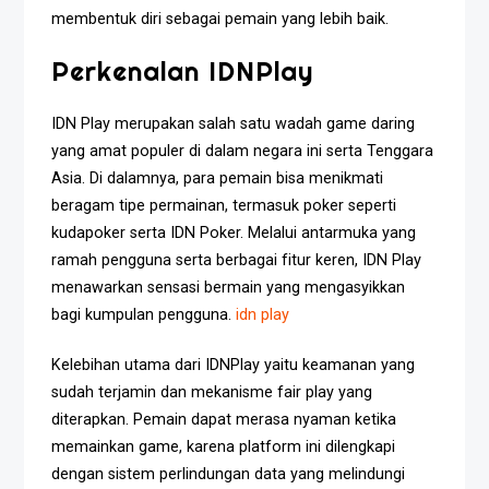
membentuk diri sebagai pemain yang lebih baik.
Perkenalan IDNPlay
IDN Play merupakan salah satu wadah game daring
yang amat populer di dalam negara ini serta Tenggara
Asia. Di dalamnya, para pemain bisa menikmati
beragam tipe permainan, termasuk poker seperti
kudapoker serta IDN Poker. Melalui antarmuka yang
ramah pengguna serta berbagai fitur keren, IDN Play
menawarkan sensasi bermain yang mengasyikkan
bagi kumpulan pengguna.
idn play
Kelebihan utama dari IDNPlay yaitu keamanan yang
sudah terjamin dan mekanisme fair play yang
diterapkan. Pemain dapat merasa nyaman ketika
memainkan game, karena platform ini dilengkapi
dengan sistem perlindungan data yang melindungi