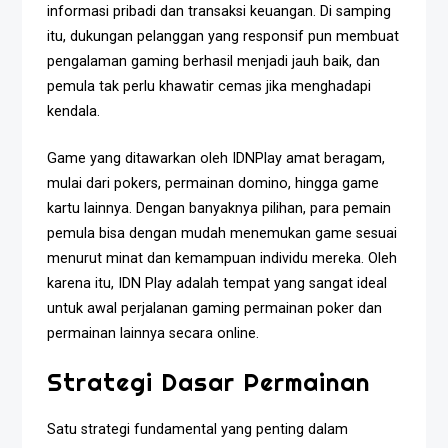
informasi pribadi dan transaksi keuangan. Di samping
itu, dukungan pelanggan yang responsif pun membuat
pengalaman gaming berhasil menjadi jauh baik, dan
pemula tak perlu khawatir cemas jika menghadapi
kendala.
Game yang ditawarkan oleh IDNPlay amat beragam,
mulai dari pokers, permainan domino, hingga game
kartu lainnya. Dengan banyaknya pilihan, para pemain
pemula bisa dengan mudah menemukan game sesuai
menurut minat dan kemampuan individu mereka. Oleh
karena itu, IDN Play adalah tempat yang sangat ideal
untuk awal perjalanan gaming permainan poker dan
permainan lainnya secara online.
Strategi Dasar Permainan
Satu strategi fundamental yang penting dalam