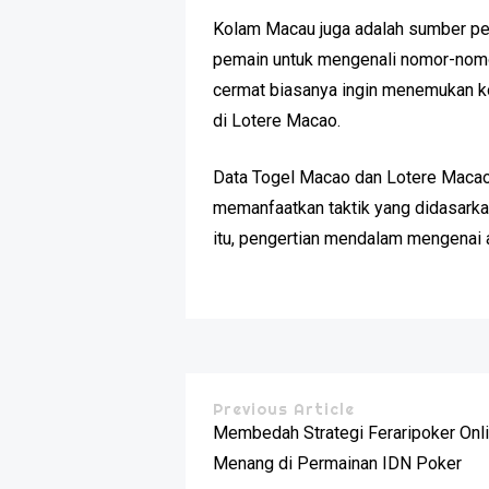
Kolam Macau juga adalah sumber pen
pemain untuk mengenali nomor-nomor
cermat biasanya ingin menemukan 
di Lotere Macao.
Data Togel Macao dan Lotere Macao
memanfaatkan taktik yang didasarkan
itu, pengertian mendalam mengenai a
Previous Article
Membedah Strategi Feraripoker Onli
Menang di Permainan IDN Poker