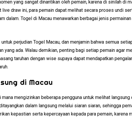
men yang sangat dinantikan oleh pemain, karena di sinilah di m
live draw ini, para pemain dapat melihat secara proses undi ser
am dalam. Togel di Macau menawarkan berbagai jenis permainan y
.
untuk perjudian Togel Macau, dan menjamin bahwa semua setiap
an yang ada. Walau demikian, penting bagi setiap pemain agar m
memasang taruhan dengan wise supaya dapat mendapatkan pengal
ruh.
sung di Macau
i mana mengizinkan beberapa pengguna untuk melihat langsung ou
 ditayangkan dalam langsung melalui siaran siaran, sehingga pem
mberikan kepastian serta kepercayaan kepada para pemain, karena 