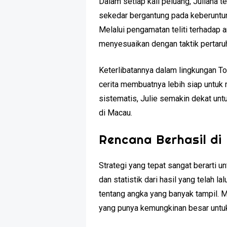
Dalam setiap kali peluang, Juliana 
sekedar bergantung pada keberuntu
Melalui pengamatan teliti terhadap
menyesuaikan dengan taktik pertaru
Keterlibatannya dalam lingkungan 
cerita membuatnya lebih siap untuk
sistematis, Julie semakin dekat unt
di Macau.
Rencana Berhasil di
Strategi yang tepat sangat berarti
dan statistik dari hasil yang telah
tentang angka yang banyak tampil.
yang punya kemungkinan besar untuk 