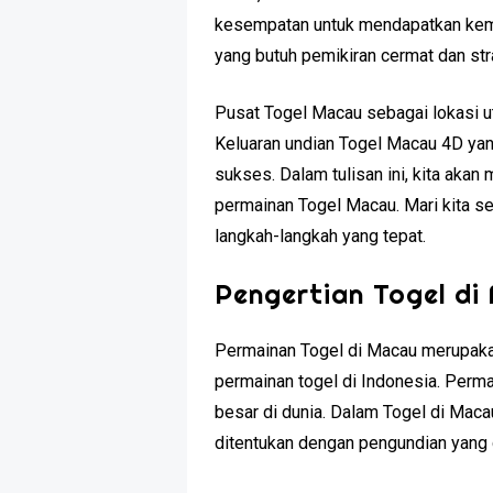
kesempatan untuk mendapatkan kemen
yang butuh pemikiran cermat dan str
Pusat Togel Macau sebagai lokasi u
Keluaran undian Togel Macau 4D ya
sukses. Dalam tulisan ini, kita ak
permainan Togel Macau. Mari kita s
langkah-langkah yang tepat.
Pengertian Togel di
Permainan Togel di Macau merupakan
permainan togel di Indonesia. Perma
besar di dunia. Dalam Togel di Mac
ditentukan dengan pengundian yang 