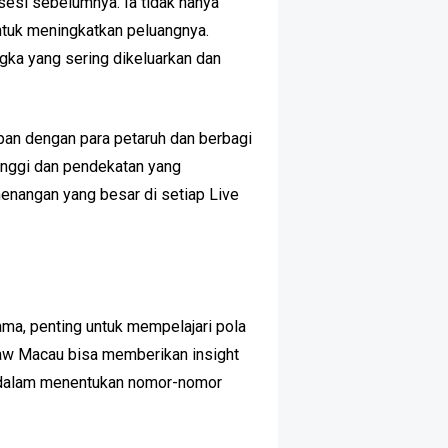
sesi sebelumnya. Ia tidak hanya
tuk meningkatkan peluangnya.
gka yang sering dikeluarkan dan
an dengan para petaruh dan berbagi
inggi dan pendekatan yang
menangan yang besar di setiap Live
ama, penting untuk mempelajari pola
Draw Macau bisa memberikan insight
g dalam menentukan nomor-nomor