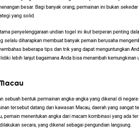
angan besar. Bagi banyak orang, permainan ini bukan sekedar pe
ategi yang solid.
tama penyelenggaraan undian togel ini ikut berperan penting da
ng selalu diharapkan membuat banyak pemain berusaha mengemban
an membahas beberapa tips dan trik yang dapat menguntungkan An
elidiki lebih lanjut bagaimana Anda bisa menambah kemungkinan
 Macau
 sebuah bentuk permainan angka-angka yang dikenal di negara-
inan tersebut datang dari kawasan Macau, daerah yang sangat ter
au, pemain menentukan angka dari macam kombinasi yang ada ter
dilakukan secara, yang dikenal sebagai pengundian langsung.