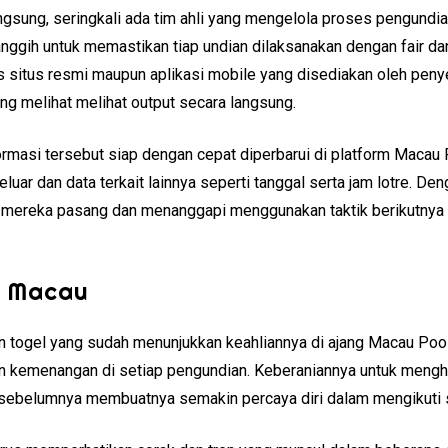
ngsung, seringkali ada tim ahli yang mengelola proses pengundi
nggih untuk memastikan tiap undian dilaksanakan dengan fair da
s situs resmi maupun aplikasi mobile yang disediakan oleh pe
ng melihat melihat output secara langsung.
nformasi tersebut siap dengan cepat diperbarui di platform Macau
ar dan data terkait lainnya seperti tanggal serta jam lotre. Den
ng mereka pasang dan menanggapi menggunakan taktik berikutny
di Macau
n togel yang sudah menunjukkan keahliannya di ajang Macau Pool
an kemenangan di setiap pengundian. Keberaniannya untuk meng
l sebelumnya membuatnya semakin percaya diri dalam mengikuti 