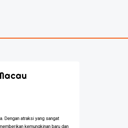
 Macau
ia. Dengan atraksi yang sangat
 memberikan kemungkinan baru dan