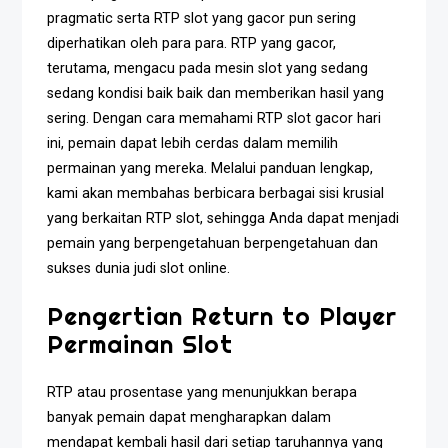
pragmatic serta RTP slot yang gacor pun sering
diperhatikan oleh para para. RTP yang gacor,
terutama, mengacu pada mesin slot yang sedang
sedang kondisi baik baik dan memberikan hasil yang
sering. Dengan cara memahami RTP slot gacor hari
ini, pemain dapat lebih cerdas dalam memilih
permainan yang mereka. Melalui panduan lengkap,
kami akan membahas berbicara berbagai sisi krusial
yang berkaitan RTP slot, sehingga Anda dapat menjadi
pemain yang berpengetahuan berpengetahuan dan
sukses dunia judi slot online.
Pengertian Return to Player
Permainan Slot
RTP atau prosentase yang menunjukkan berapa
banyak pemain dapat mengharapkan dalam
mendapat kembali hasil dari setiap taruhannya yang