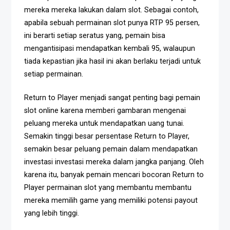
mereka mereka lakukan dalam slot. Sebagai contoh,
apabila sebuah permainan slot punya RTP 95 persen,
ini berarti setiap seratus yang, pemain bisa
mengantisipasi mendapatkan kembali 95, walaupun
tiada kepastian jika hasil ini akan berlaku terjadi untuk
setiap permainan.
Return to Player menjadi sangat penting bagi pemain
slot online karena memberi gambaran mengenai
peluang mereka untuk mendapatkan uang tunai.
Semakin tinggi besar persentase Return to Player,
semakin besar peluang pemain dalam mendapatkan
investasi investasi mereka dalam jangka panjang. Oleh
karena itu, banyak pemain mencari bocoran Return to
Player permainan slot yang membantu membantu
mereka memilih game yang memiliki potensi payout
yang lebih tinggi.