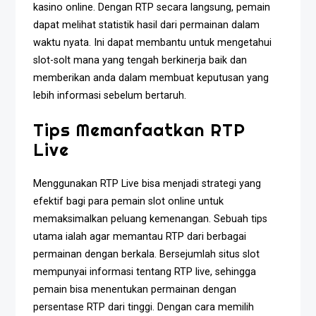
kasino online. Dengan RTP secara langsung, pemain
dapat melihat statistik hasil dari permainan dalam
waktu nyata. Ini dapat membantu untuk mengetahui
slot-solt mana yang tengah berkinerja baik dan
memberikan anda dalam membuat keputusan yang
lebih informasi sebelum bertaruh.
Tips Memanfaatkan RTP
Live
Menggunakan RTP Live bisa menjadi strategi yang
efektif bagi para pemain slot online untuk
memaksimalkan peluang kemenangan. Sebuah tips
utama ialah agar memantau RTP dari berbagai
permainan dengan berkala. Bersejumlah situs slot
mempunyai informasi tentang RTP live, sehingga
pemain bisa menentukan permainan dengan
persentase RTP dari tinggi. Dengan cara memilih