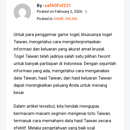
By -
safASFsf231
Posted on
February 2, 2026
Posted in
GAME ONLINE
Untuk para penggemar game togel, khususnya togel
Taiwan, mengetahui cara menginterpretasikan
informasi dan keluaran yang akurat amat krusial.
Togel Taiwan telah jadinya salah satu pilihan favorit
untuk banyak partisipan di Indonesia. Dengan sejumlah
informasi yang ada, mengetahui cara menganalisis
data Taiwan, hasil Taiwan, dan hasil keluaran Taiwan
dapat meningkatkan peluang Anda untuk menang
besar.
Dalam artikel tersebut, kita hendak mengupas
bermacam-macam segmen mengenai toto Taiwan,
termasuk cara memahami data hasil Taiwan secara
efektif. Melalui pengetahuan yang baik soal