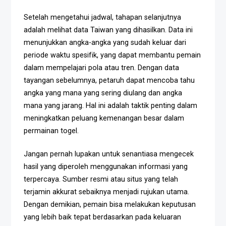
Setelah mengetahui jadwal, tahapan selanjutnya
adalah melihat data Taiwan yang dihasilkan. Data ini
menunjukkan angka-angka yang sudah keluar dari
periode waktu spesifik, yang dapat membantu pemain
dalam mempelajari pola atau tren. Dengan data
tayangan sebelumnya, petaruh dapat mencoba tahu
angka yang mana yang sering diulang dan angka
mana yang jarang. Hal ini adalah taktik penting dalam
meningkatkan peluang kemenangan besar dalam
permainan togel.
Jangan pernah lupakan untuk senantiasa mengecek
hasil yang diperoleh menggunakan informasi yang
terpercaya. Sumber resmi atau situs yang telah
terjamin akkurat sebaiknya menjadi rujukan utama.
Dengan demikian, pemain bisa melakukan keputusan
yang lebih baik tepat berdasarkan pada keluaran