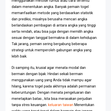
menggunakan metode rumus atau cara tertentu
dalam menentukan angka. Banyak pemain togel
memanfaatkan metode yang berdasarkan statistik
dan prediksi, misalnya berusaha mencari angka
berlandaskan pembagian di antara angka yang tinggi
serta rendah, atau bisa juga dengan memilih angka
sesuai dengan tanggal bermakna di dalam kehidupan.
Tak jarang, pemain sering bergabung beberapa
strategi untuk memperoleh gabungan angka yang
lebih baik.
Di samping itu, krusial agar menata modal dan
bermain dengan bijak. Hindari sekali bermain
menggunakan uang yang Anda tidak mampu agar
hilang, karena togel pada akhirnya adalah permainan
keberuntungan. Dengan menata pengeluaran dan
menetapkan batas , kita bisa merasakan perjudian
tanpa stres keuangan.
keluaran taiwan
Menentukan