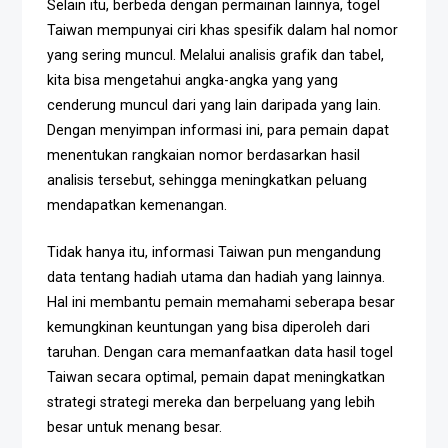
Selain itu, berbeda dengan permainan lainnya, togel
Taiwan mempunyai ciri khas spesifik dalam hal nomor
yang sering muncul. Melalui analisis grafik dan tabel,
kita bisa mengetahui angka-angka yang yang
cenderung muncul dari yang lain daripada yang lain.
Dengan menyimpan informasi ini, para pemain dapat
menentukan rangkaian nomor berdasarkan hasil
analisis tersebut, sehingga meningkatkan peluang
mendapatkan kemenangan.
Tidak hanya itu, informasi Taiwan pun mengandung
data tentang hadiah utama dan hadiah yang lainnya.
Hal ini membantu pemain memahami seberapa besar
kemungkinan keuntungan yang bisa diperoleh dari
taruhan. Dengan cara memanfaatkan data hasil togel
Taiwan secara optimal, pemain dapat meningkatkan
strategi strategi mereka dan berpeluang yang lebih
besar untuk menang besar.