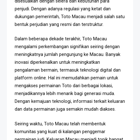
disesuaikan dengan selera dan kebutuhan para
penjudi. Dengan adanya regulasi yang ketat dan
dukungan pemerintah, Toto Macau menjadi salah satu
bentuk perjudian yang resmi dan terstruktur.
Dalam beberapa dekade terakhir, Toto Macau
mengalami perkembangan signifikan seiring dengan
meningkatnya jumlah pengunjung ke Macau. Banyak
inovasi diperkenalkan untuk meningkatkan
pengalaman bermain, termasuk teknologi digital dan
platform online. Hal ini memudahkan pemain untuk
mengakses permainan Toto dari berbagai lokasi,
menjadikannya lebih menarik bagi generasi muda.
Dengan kemajuan teknologi, informasi terkait keluaran
dan data permainan juga semakin mudah diakses.
Seiring waktu, Toto Macau telah membentuk
komunitas yang kuat di kalangan penggemar
permainan judi. Keluaran Macau menjadi topik hangat