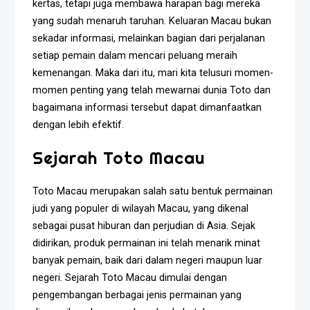
kertas, tetapi juga membawa harapan bagi mereka
yang sudah menaruh taruhan. Keluaran Macau bukan
sekadar informasi, melainkan bagian dari perjalanan
setiap pemain dalam mencari peluang meraih
kemenangan. Maka dari itu, mari kita telusuri momen-
momen penting yang telah mewarnai dunia Toto dan
bagaimana informasi tersebut dapat dimanfaatkan
dengan lebih efektif.
Sejarah Toto Macau
Toto Macau merupakan salah satu bentuk permainan
judi yang populer di wilayah Macau, yang dikenal
sebagai pusat hiburan dan perjudian di Asia. Sejak
didirikan, produk permainan ini telah menarik minat
banyak pemain, baik dari dalam negeri maupun luar
negeri. Sejarah Toto Macau dimulai dengan
pengembangan berbagai jenis permainan yang