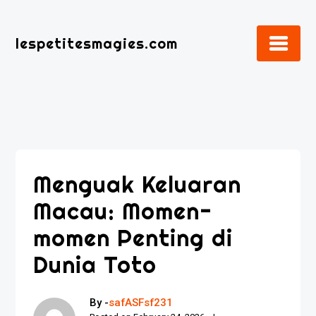
Skip
to
lespetitesmagies.com
content
Menguak Keluaran
Macau: Momen-
momen Penting di
Dunia Toto
By -
safASFsf231