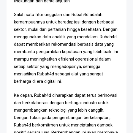
lingkungan dan berkelanjutan.
Salah satu fitur unggulan dari Rubah4d adalah
kemampuannya untuk beradaptasi dengan berbagai
sektor, mulai dari pertanian hingga kesehatan. Dengan
menggunakan data analitik yang mendalam, Rubah4d
dapat memberikan rekomendasi berbasis data yang
membantu pengambilan keputusan yang lebih baik. Ini
mampu meningkatkan efisiensi operasional dalam
setiap sektor yang mengadopsinya, sehingga
menjadikan Rubah4d sebagai alat yang sangat
berharga di era digital ini.
Ke depan, Rubah4d diharapkan dapat terus berinovasi
dan berkolaborasi dengan berbagai industri untuk
mengembangkan teknologi yang lebih canggih.
Dengan fokus pada pengembangan berkelanjutan,
Rubah4d berkomitmen untuk menciptakan dampak
positif secara luas. Perkembangan ini akan membawa