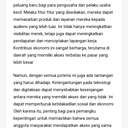
peluang baru bagi para pengusaha dan pelaku usaha
kecil. Melalui fitur-fitur yang disediakan, mereka dapat
memasarkan produk dan layanan mereka kepada
audiens yang lebih luas. Ini tidak hanya meningkatkan
visibilitas merek, tetapi juga dapat meningkatkan
pendapatan dan menciptakan lapangan kerja.
Kontribusi ekonomi ini sangat berharga, terutama di
daerah yang memiliki akses terbatas ke pasar yang
lebih besar.
Namun, dengan semua potensi ini juga ada tantangan
yang harus dihadapi. Ketergantungan pada teknologi
dan digitalisasi dapat menyebabkan kesenjangan
antara mereka yang memiliki akses dan yang tidak. Ini
dapat memperburuk ketidakadilan sosial dan ekonomi.
Oleh karena itu, penting bagi para pemangku
kepentingan untuk memastikan bahwa semua
anggota masyarakat mendapatkan akses yang sama