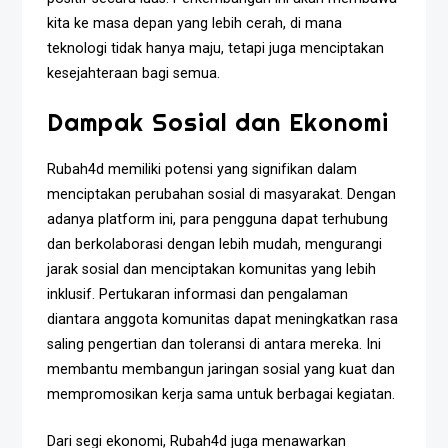
kita ke masa depan yang lebih cerah, di mana
teknologi tidak hanya maju, tetapi juga menciptakan
kesejahteraan bagi semua.
Dampak Sosial dan Ekonomi
Rubah4d memiliki potensi yang signifikan dalam
menciptakan perubahan sosial di masyarakat. Dengan
adanya platform ini, para pengguna dapat terhubung
dan berkolaborasi dengan lebih mudah, mengurangi
jarak sosial dan menciptakan komunitas yang lebih
inklusif. Pertukaran informasi dan pengalaman
diantara anggota komunitas dapat meningkatkan rasa
saling pengertian dan toleransi di antara mereka. Ini
membantu membangun jaringan sosial yang kuat dan
mempromosikan kerja sama untuk berbagai kegiatan.
Dari segi ekonomi, Rubah4d juga menawarkan