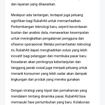
dan layanan yang ditawarkan.
Meskipun ada tantangan, terdapat juga peluang
signifikan bagi Rubah4d untuk memanfaatkan.
Perkembangan teknologi baru, seperti kecerdasan
buatan dan analisis data, menawarkan kesempatan
untuk meningkatkan pengalaman pengguna dan
efisiensi operasional. Melalui pemanfaatan teknologi
ini, Rubah4d dapat menghadirkan solusi yang lebih
inovatif bagi pelanggan dan membuka pasar baru.
Kesadaran akan pentingnya keberlanjutan dan
tanggung jawab sosial juga menjadi peluang untuk
menarik konsumen yang lebih sadar akan dampak
lingkungan dari produk yang mereka gunakan.
Dengan strategi yang tepat dan pemahaman yang
mendalam tentang dinamika pasar, Rubah4d bisa
memasuki fase pertumbuhan yang baru. Kolaborasi