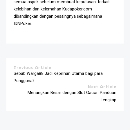
semua aspek sebelum membuat keputusan, terkait
kelebihan dan kelemahan Kudapoker.com
dibandingkan dengan pesaingnya sebagaimana
IDNPoker.
Previous Article
Sebab Warga88 Jadi Kepilihan Utama bagi para
Pengguna?
Next Article
Menangkan Besar dengan Slot Gacor: Panduan
Lengkap