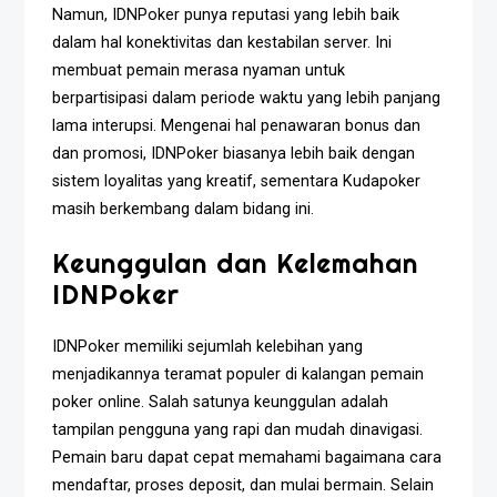
Namun, IDNPoker punya reputasi yang lebih baik
dalam hal konektivitas dan kestabilan server. Ini
membuat pemain merasa nyaman untuk
berpartisipasi dalam periode waktu yang lebih panjang
lama interupsi. Mengenai hal penawaran bonus dan
dan promosi, IDNPoker biasanya lebih baik dengan
sistem loyalitas yang kreatif, sementara Kudapoker
masih berkembang dalam bidang ini.
Keunggulan dan Kelemahan
IDNPoker
IDNPoker memiliki sejumlah kelebihan yang
menjadikannya teramat populer di kalangan pemain
poker online. Salah satunya keunggulan adalah
tampilan pengguna yang rapi dan mudah dinavigasi.
Pemain baru dapat cepat memahami bagaimana cara
mendaftar, proses deposit, dan mulai bermain. Selain