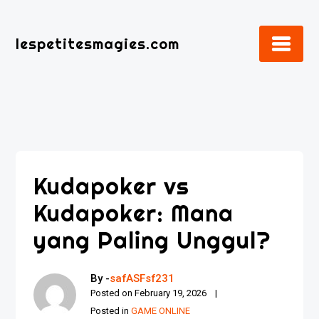
Skip
to
lespetitesmagies.com
content
Kudapoker vs
Kudapoker: Mana
yang Paling Unggul?
By -
safASFsf231
Posted on
February 19, 2026
Posted in
GAME ONLINE