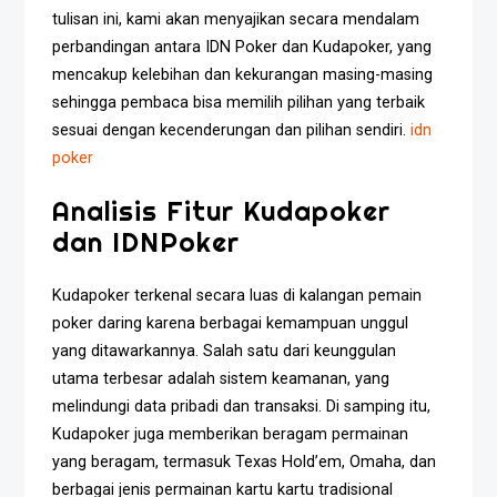
tulisan ini, kami akan menyajikan secara mendalam
perbandingan antara IDN Poker dan Kudapoker, yang
mencakup kelebihan dan kekurangan masing-masing
sehingga pembaca bisa memilih pilihan yang terbaik
sesuai dengan kecenderungan dan pilihan sendiri.
idn
poker
Analisis Fitur Kudapoker
dan IDNPoker
Kudapoker terkenal secara luas di kalangan pemain
poker daring karena berbagai kemampuan unggul
yang ditawarkannya. Salah satu dari keunggulan
utama terbesar adalah sistem keamanan, yang
melindungi data pribadi dan transaksi. Di samping itu,
Kudapoker juga memberikan beragam permainan
yang beragam, termasuk Texas Hold’em, Omaha, dan
berbagai jenis permainan kartu kartu tradisional