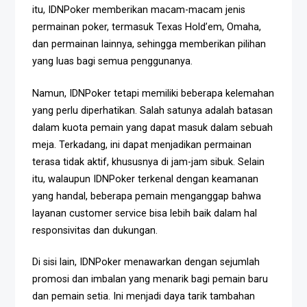
itu, IDNPoker memberikan macam-macam jenis
permainan poker, termasuk Texas Hold’em, Omaha,
dan permainan lainnya, sehingga memberikan pilihan
yang luas bagi semua penggunanya.
Namun, IDNPoker tetapi memiliki beberapa kelemahan
yang perlu diperhatikan. Salah satunya adalah batasan
dalam kuota pemain yang dapat masuk dalam sebuah
meja. Terkadang, ini dapat menjadikan permainan
terasa tidak aktif, khususnya di jam-jam sibuk. Selain
itu, walaupun IDNPoker terkenal dengan keamanan
yang handal, beberapa pemain menganggap bahwa
layanan customer service bisa lebih baik dalam hal
responsivitas dan dukungan.
Di sisi lain, IDNPoker menawarkan dengan sejumlah
promosi dan imbalan yang menarik bagi pemain baru
dan pemain setia. Ini menjadi daya tarik tambahan