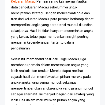
Keluaran Macau
Pemain sering kali memanfaatkan
data pengeluaran Macau sebelumnya untuk
menciptakan strategi. Dengan mencermati pola dan
tren dari keluaran Macau, para pemain berharap dapat
memprediksi angka yang berpotensi muncul di undian
selanjutnya. Hasil ini tidak hanya mencerminkan angka
yang keluar, tetapi juga memberikan insight penting
mengenai kecenderungan tertentu dalam
pengeluaran.
Selain itu, memahami hasil dari Togel Macau juga
membantu pemain dalam menetapkan angka yang
lebih realistis dan terukur. Mereka dapat melihat
sejarah hasil dan memfokuskan pilihan mereka pada
angka-angka yang sering muncul, sekaligus
mempertimbangkan angka-angka yang jarang muncul
sebagai alternatif. Ini menjadi bagian dari strategi yang
lebih luas dalam merumuskan pilihan angka yang