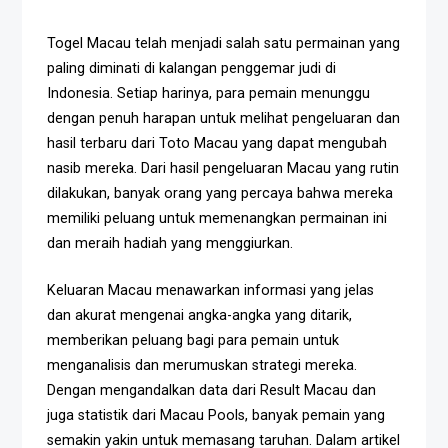
Togel Macau telah menjadi salah satu permainan yang
paling diminati di kalangan penggemar judi di
Indonesia. Setiap harinya, para pemain menunggu
dengan penuh harapan untuk melihat pengeluaran dan
hasil terbaru dari Toto Macau yang dapat mengubah
nasib mereka. Dari hasil pengeluaran Macau yang rutin
dilakukan, banyak orang yang percaya bahwa mereka
memiliki peluang untuk memenangkan permainan ini
dan meraih hadiah yang menggiurkan.
Keluaran Macau menawarkan informasi yang jelas
dan akurat mengenai angka-angka yang ditarik,
memberikan peluang bagi para pemain untuk
menganalisis dan merumuskan strategi mereka.
Dengan mengandalkan data dari Result Macau dan
juga statistik dari Macau Pools, banyak pemain yang
semakin yakin untuk memasang taruhan. Dalam artikel