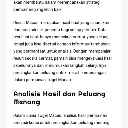
akan membantu dalam merencanakan strategi
permainan yang lebih baik.
Result Macau merupakan hasil final yang dinantikan
dan menjadi titik penentu bagi setiap pemain. Data
result ini tidak hanya mencakup nomor yang keluar,
tetapi juga bisa disertai dengan informasi tambahan
yang bermanfaat untuk analisis. Dengan mempelajari
result secara cermat, pemain bisa mengevaluasi hasil
sebelumnya dan merumuskan langkah selanjutnya,
meningkatkan peluang untuk meraih kemenangan
dalam permainan Togel Macau.
Analisis Hasil dan Peluang
Menang
Dalam dunia Togel Macau, analisis hasil permainan
menjadi kunci untuk meningkatkan peluang menang.