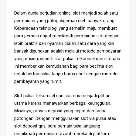
Dalam dunia perjudian online, slot menjadi salah satu
permainan yang paling digemari oleh banyak orang.
Keberadaan teknologi yang semakin maju membuat
para pemain dapat menikmati permainan slot dengan
lebih praktis dan nyaman. Salah satu cara yang kini
banyak digunakan adalah melalui metode pembayaran
yang efisien, seperti slot pulsa Telkomsel dan slot qris.
Ini memberikan kemudahan bagi para pecinta slot
untuk bertransaksi tanpa harus ribet dengan metode
pembayaran yang rumit.
Slot pulsa Telkomsel dan slot qris menjadi pilihan
utama karena menawarkan berbagai keunggulan.
Misalnya, proses deposit yang cepat dan tanpa
potongan. Dengan menggunakan slot via pulsa atau
slot deposit qris, para pemain bisa langsung
menikmati permainan favorit mereka di platform