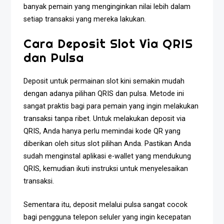
banyak pemain yang menginginkan nilai lebih dalam
setiap transaksi yang mereka lakukan.
Cara Deposit Slot Via QRIS
dan Pulsa
Deposit untuk permainan slot kini semakin mudah
dengan adanya pilihan QRIS dan pulsa. Metode ini
sangat praktis bagi para pemain yang ingin melakukan
transaksi tanpa ribet. Untuk melakukan deposit via
QRIS, Anda hanya perlu memindai kode QR yang
diberikan oleh situs slot pilihan Anda. Pastikan Anda
sudah menginstal aplikasi e-wallet yang mendukung
QRIS, kemudian ikuti instruksi untuk menyelesaikan
transaksi.
Sementara itu, deposit melalui pulsa sangat cocok
bagi pengguna telepon seluler yang ingin kecepatan