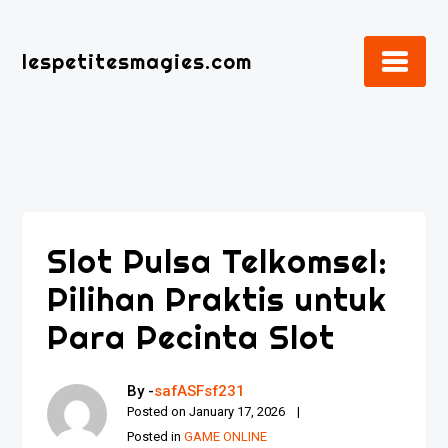
Skip
to
lespetitesmagies.com
content
Slot Pulsa Telkomsel:
Pilihan Praktis untuk
Para Pecinta Slot
By -
safASFsf231
Posted on
January 17, 2026
Posted in
GAME ONLINE