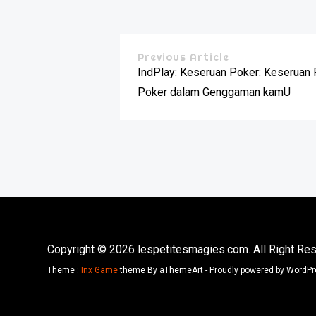
Previous Article
IndPlay: Keseruan Poker: Keseruan
Poker dalam Genggaman kamU
Copyright © 2026 lespetitesmagies.com. All Right Re
Theme :
Inx Game
theme By aThemeArt - Proudly powered by WordPr