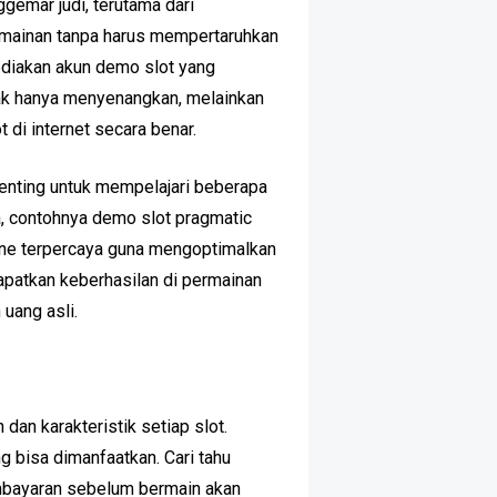
ggemar judi, terutama dari
rmainan tanpa harus mempertaruhkan
yediakan akun demo slot yang
dak hanya menyenangkan, melainkan
di internet secara benar.
penting untuk mempelajari beberapa
a, contohnya demo slot pragmatic
nline terpercaya guna mengoptimalkan
dapatkan keberhasilan di permainan
uang asli.
dan karakteristik setiap slot.
bisa dimanfaatkan. Cari tahu
embayaran sebelum bermain akan