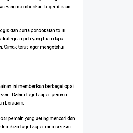
ngan yang memberikan kegembiraan
gis dan serta pendekatan teliti
strategi ampuh yang bisa dapat
n. Simak terus agar mengetahui
ainan ini memberikan berbagai opsi
sar . Dalam togel super, pemain
dan beragam.
sebar pemain yang sering mencari dan
, demikian togel super memberikan