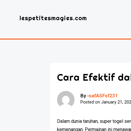
Skip
to
lespetitesmagies.com
content
Cara Efektif d
By -
safASFsf231
Posted on
January 21, 20
Dalam dunia taruhan, super togel sem
kemenangan. Permainan ini menawar