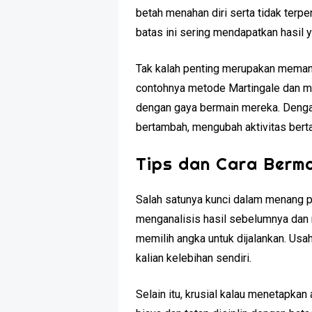
betah menahan diri serta tidak terp
batas ini sering mendapatkan hasil 
Tak kalah penting merupakan memanf
contohnya metode Martingale dan me
dengan gaya bermain mereka. Denga
bertambah, mengubah aktivitas bertar
Tips dan Cara Berma
Salah satunya kunci dalam menang p
menganalisis hasil sebelumnya dan m
memilih angka untuk dijalankan. Us
kalian kelebihan sendiri.
Selain itu, krusial kalau menetapka