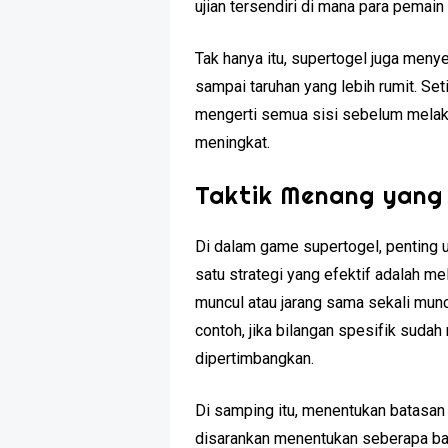
ujian tersendiri di mana para pemain 
Tak hanya itu, supertogel juga meny
sampai taruhan yang lebih rumit. Set
mengerti semua sisi sebelum melak
meningkat.
Taktik Menang yang
Di dalam game supertogel, penting
satu strategi yang efektif adalah m
muncul atau jarang sama sekali munc
contoh, jika bilangan spesifik suda
dipertimbangkan.
Di samping itu, menentukan batasan 
disarankan menentukan seberapa ban