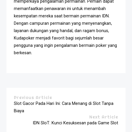
memperkaya pengalaman permainan. Pemain dapat
memanfaatkan penawaran ini untuk menambah
kesempatan mereka saat bermain permainan IDN.
Dengan campuran permainan yang menyenangkan,
layanan dukungan yang handal, dan ragam bonus,
Kudapoker menjadi favorit bagi sejumlah besar
pengguna yang ingin pengalaman bermain poker yang
berkesan.
Previous Article
Slot Gacor Pada Hari Ini: Cara Menang di Slot Tanpa
Biaya
Next Article
IDN SloT: Kunci Kesuksesan pada Game Slot