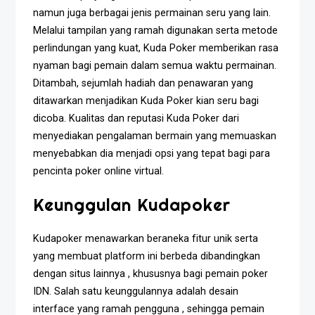
namun juga berbagai jenis permainan seru yang lain.
Melalui tampilan yang ramah digunakan serta metode
perlindungan yang kuat, Kuda Poker memberikan rasa
nyaman bagi pemain dalam semua waktu permainan.
Ditambah, sejumlah hadiah dan penawaran yang
ditawarkan menjadikan Kuda Poker kian seru bagi
dicoba. Kualitas dan reputasi Kuda Poker dari
menyediakan pengalaman bermain yang memuaskan
menyebabkan dia menjadi opsi yang tepat bagi para
pencinta poker online virtual.
Keunggulan Kudapoker
Kudapoker menawarkan beraneka fitur unik serta
yang membuat platform ini berbeda dibandingkan
dengan situs lainnya , khususnya bagi pemain poker
IDN. Salah satu keunggulannya adalah desain
interface yang ramah pengguna , sehingga pemain