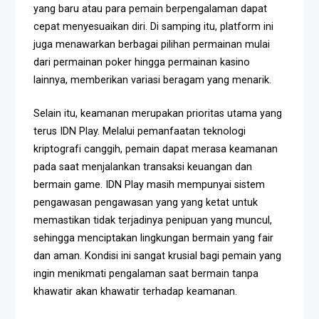
yang baru atau para pemain berpengalaman dapat
cepat menyesuaikan diri. Di samping itu, platform ini
juga menawarkan berbagai pilihan permainan mulai
dari permainan poker hingga permainan kasino
lainnya, memberikan variasi beragam yang menarik.
Selain itu, keamanan merupakan prioritas utama yang
terus IDN Play. Melalui pemanfaatan teknologi
kriptografi canggih, pemain dapat merasa keamanan
pada saat menjalankan transaksi keuangan dan
bermain game. IDN Play masih mempunyai sistem
pengawasan pengawasan yang yang ketat untuk
memastikan tidak terjadinya penipuan yang muncul,
sehingga menciptakan lingkungan bermain yang fair
dan aman. Kondisi ini sangat krusial bagi pemain yang
ingin menikmati pengalaman saat bermain tanpa
khawatir akan khawatir terhadap keamanan.