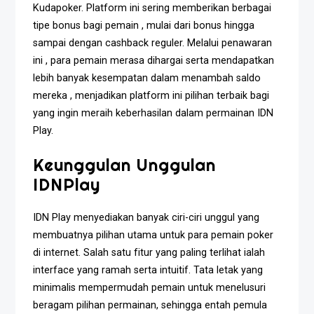
Kudapoker. Platform ini sering memberikan berbagai
tipe bonus bagi pemain , mulai dari bonus hingga
sampai dengan cashback reguler. Melalui penawaran
ini , para pemain merasa dihargai serta mendapatkan
lebih banyak kesempatan dalam menambah saldo
mereka , menjadikan platform ini pilihan terbaik bagi
yang ingin meraih keberhasilan dalam permainan IDN
Play.
Keunggulan Unggulan
IDNPlay
IDN Play menyediakan banyak ciri-ciri unggul yang
membuatnya pilihan utama untuk para pemain poker
di internet. Salah satu fitur yang paling terlihat ialah
interface yang ramah serta intuitif. Tata letak yang
minimalis mempermudah pemain untuk menelusuri
beragam pilihan permainan, sehingga entah pemula