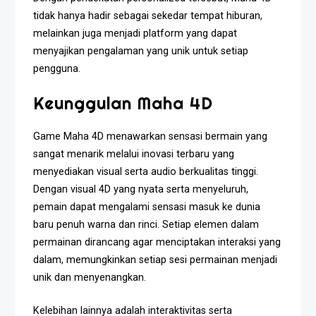
tidak hanya hadir sebagai sekedar tempat hiburan,
melainkan juga menjadi platform yang dapat
menyajikan pengalaman yang unik untuk setiap
pengguna.
Keunggulan Maha 4D
Game Maha 4D menawarkan sensasi bermain yang
sangat menarik melalui inovasi terbaru yang
menyediakan visual serta audio berkualitas tinggi.
Dengan visual 4D yang nyata serta menyeluruh,
pemain dapat mengalami sensasi masuk ke dunia
baru penuh warna dan rinci. Setiap elemen dalam
permainan dirancang agar menciptakan interaksi yang
dalam, memungkinkan setiap sesi permainan menjadi
unik dan menyenangkan.
Kelebihan lainnya adalah interaktivitas serta