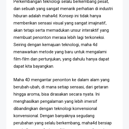
Perkembangan teknologi selalu berkembang pesat,
dan sebuah yang sangat menarik perhatian di industri
hiburan adalah maha4d. Konsep ini tidak hanya
memberikan sensasi visual yang sangat imajinatif,
akan tetapi serta memadukan unsur interaktif yang
membuat penonton merasa lebih lagi terkoneksi.
Seiring dengan kemajuan teknologi, maha 4d
menawarkan metode yang baru untuk mengalami
film-film dan pertunjukan, yang dahulu hanya dapat
dapat kita bayangkan.
Maha 4D mengantar penonton ke dalam alam yang
berubah-ubah, di mana setiap sensasi, dari getaran
hingga aroma, bisa dirasakan secara nyata. Ini
menghasilkan pengalaman yang lebih imersif
dibandingkan dengan teknologi konvensional
konvensional. Dengan banyaknya segudang
perubahan yang selalu berkembang, maha4d bersiap