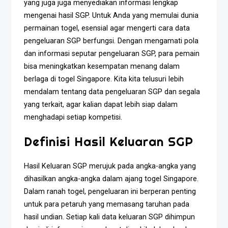
yang juga juga menyediakan informasi lengkap
mengenai hasil SGP. Untuk Anda yang memulai dunia
permainan togel, esensial agar mengerti cara data
pengeluaran SGP berfungsi. Dengan mengamati pola
dan informasi seputar pengeluaran SGP, para pemain
bisa meningkatkan kesempatan menang dalam
berlaga di togel Singapore. Kita kita telusuri lebih
mendalam tentang data pengeluaran SGP dan segala
yang terkait, agar kalian dapat lebih siap dalam
menghadapi setiap kompetisi.
Definisi Hasil Keluaran SGP
Hasil Keluaran SGP merujuk pada angka-angka yang
dihasilkan angka-angka dalam ajang togel Singapore.
Dalam ranah togel, pengeluaran ini berperan penting
untuk para petaruh yang memasang taruhan pada
hasil undian. Setiap kali data keluaran SGP dihimpun