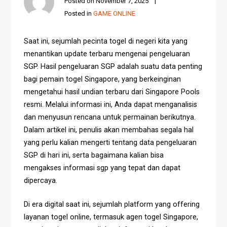
Posted on
November 7, 2025
Posted in
GAME ONLINE
Saat ini, sejumlah pecinta togel di negeri kita yang
menantikan update terbaru mengenai pengeluaran
SGP. Hasil pengeluaran SGP adalah suatu data penting
bagi pemain togel Singapore, yang berkeinginan
mengetahui hasil undian terbaru dari Singapore Pools
resmi. Melalui informasi ini, Anda dapat menganalisis
dan menyusun rencana untuk permainan berikutnya.
Dalam artikel ini, penulis akan membahas segala hal
yang perlu kalian mengerti tentang data pengeluaran
SGP di hari ini, serta bagaimana kalian bisa
mengakses informasi sgp yang tepat dan dapat
dipercaya.
Di era digital saat ini, sejumlah platform yang offering
layanan togel online, termasuk agen togel Singapore,