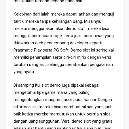
melakukan taruhan dengan uang asli.
Kelebihan dari ialah mereka dapat latihan dan menguji
taktik mereka tanpa kehilangan uang. Misalnya,
melalui menggunakan akun demo slot, mereka bisa
menggali bermacam topik serta jenis permainan yang
ditawarkan oleh pengembang developer seperti
Pragmatic Play serta PG Soft. Demo slot ini sering kali
memiliki penampilan serta ciri-ciri mirip dengan versi
taruhan uang asli, sehingga memberikan pengalaman
yang nyata.
Di samping itu, slot demo juga dipakai sebagai
mengetahui tipe game mana yang paling
menguntungkan maupun gacor pada hari ini. Dengan
informasi ini, mereka bisa membuat pilihan yang jauh
baik ketika mereka memutuskan untuk bermain slot
dengan uang sungguhan. Versi demo slot yang gratis
adalah alat bantu yang penting untuk siapa pun yang