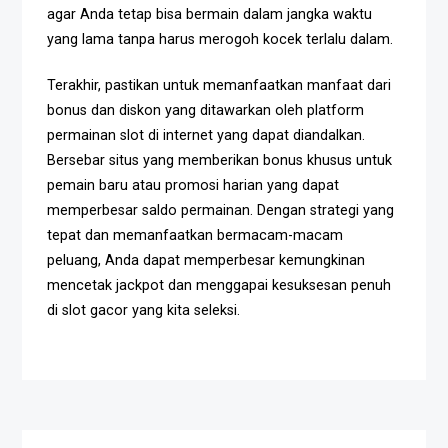
agar Anda tetap bisa bermain dalam jangka waktu
yang lama tanpa harus merogoh kocek terlalu dalam.
Terakhir, pastikan untuk memanfaatkan manfaat dari
bonus dan diskon yang ditawarkan oleh platform
permainan slot di internet yang dapat diandalkan.
Bersebar situs yang memberikan bonus khusus untuk
pemain baru atau promosi harian yang dapat
memperbesar saldo permainan. Dengan strategi yang
tepat dan memanfaatkan bermacam-macam
peluang, Anda dapat memperbesar kemungkinan
mencetak jackpot dan menggapai kesuksesan penuh
di slot gacor yang kita seleksi.