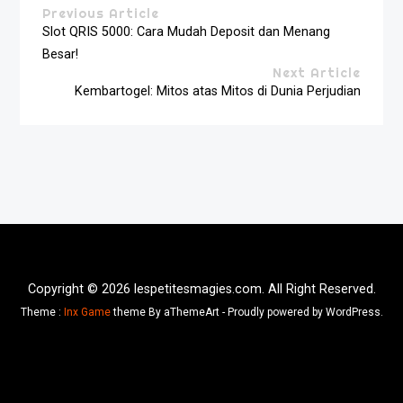
Previous Article
Slot QRIS 5000: Cara Mudah Deposit dan Menang
Besar!
Next Article
Kembartogel: Mitos atas Mitos di Dunia Perjudian
Copyright © 2026 lespetitesmagies.com. All Right Reserved.
Theme :
Inx Game
theme By aThemeArt - Proudly powered by WordPress.