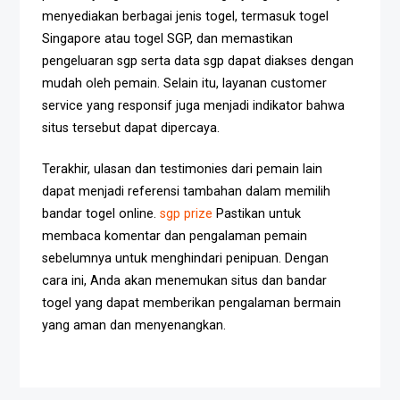
menyediakan berbagai jenis togel, termasuk togel
Singapore atau togel SGP, dan memastikan
pengeluaran sgp serta data sgp dapat diakses dengan
mudah oleh pemain. Selain itu, layanan customer
service yang responsif juga menjadi indikator bahwa
situs tersebut dapat dipercaya.
Terakhir, ulasan dan testimonies dari pemain lain
dapat menjadi referensi tambahan dalam memilih
bandar togel online.
sgp prize
Pastikan untuk
membaca komentar dan pengalaman pemain
sebelumnya untuk menghindari penipuan. Dengan
cara ini, Anda akan menemukan situs dan bandar
togel yang dapat memberikan pengalaman bermain
yang aman dan menyenangkan.