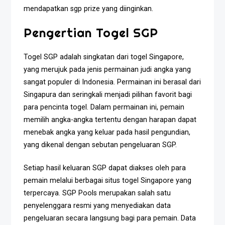
mendapatkan sgp prize yang diinginkan.
Pengertian Togel SGP
Togel SGP adalah singkatan dari togel Singapore,
yang merujuk pada jenis permainan judi angka yang
sangat populer di Indonesia. Permainan ini berasal dari
Singapura dan seringkali menjadi pilihan favorit bagi
para pencinta togel. Dalam permainan ini, pemain
memilih angka-angka tertentu dengan harapan dapat
menebak angka yang keluar pada hasil pengundian,
yang dikenal dengan sebutan pengeluaran SGP.
Setiap hasil keluaran SGP dapat diakses oleh para
pemain melalui berbagai situs togel Singapore yang
terpercaya. SGP Pools merupakan salah satu
penyelenggara resmi yang menyediakan data
pengeluaran secara langsung bagi para pemain. Data