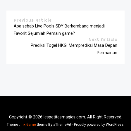
Previous Article
Apa sebab Live Pools SDY Berkembang menjadi
Favorit Sejumlah Pemain game?
Next Article
Prediksi Togel HKG: Memprediksi Masa Depan
Permainan
Copyright © 2026 lespetitesmagies.com. All Right Reserved.
Theme :
Inx Game
theme By aThemeArt - Proudly powered by WordPress.