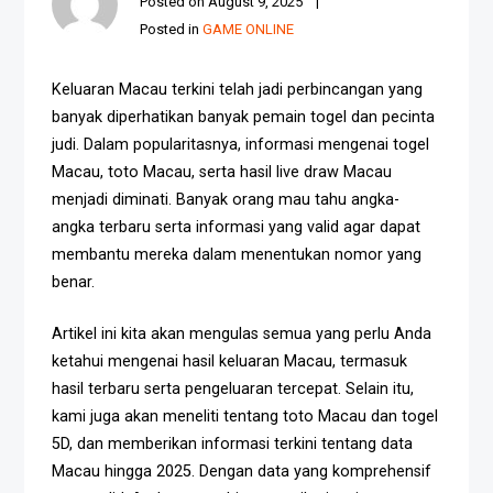
Posted on
August 9, 2025
Posted in
GAME ONLINE
Keluaran Macau terkini telah jadi perbincangan yang
banyak diperhatikan banyak pemain togel dan pecinta
judi. Dalam popularitasnya, informasi mengenai togel
Macau, toto Macau, serta hasil live draw Macau
menjadi diminati. Banyak orang mau tahu angka-
angka terbaru serta informasi yang valid agar dapat
membantu mereka dalam menentukan nomor yang
benar.
Artikel ini kita akan mengulas semua yang perlu Anda
ketahui mengenai hasil keluaran Macau, termasuk
hasil terbaru serta pengeluaran tercepat. Selain itu,
kami juga akan meneliti tentang toto Macau dan togel
5D, dan memberikan informasi terkini tentang data
Macau hingga 2025. Dengan data yang komprehensif