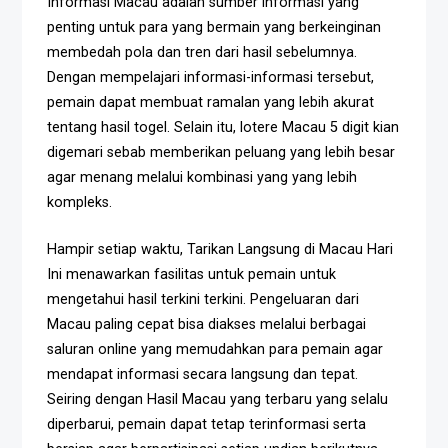
Informasi Macau adalah sumber informasi yang
penting untuk para yang bermain yang berkeinginan
membedah pola dan tren dari hasil sebelumnya.
Dengan mempelajari informasi-informasi tersebut,
pemain dapat membuat ramalan yang lebih akurat
tentang hasil togel. Selain itu, lotere Macau 5 digit kian
digemari sebab memberikan peluang yang lebih besar
agar menang melalui kombinasi yang yang lebih
kompleks.
Hampir setiap waktu, Tarikan Langsung di Macau Hari
Ini menawarkan fasilitas untuk pemain untuk
mengetahui hasil terkini terkini. Pengeluaran dari
Macau paling cepat bisa diakses melalui berbagai
saluran online yang memudahkan para pemain agar
mendapat informasi secara langsung dan tepat.
Seiring dengan Hasil Macau yang terbaru yang selalu
diperbarui, pemain dapat tetap terinformasi serta