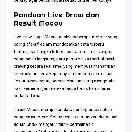
bersiap agar berpartisipasi setiap undian berikutnya.
Panduan Live Draw dan
Result Macau
Live draw Togel Macau adalah beberapa metode yang
paling efektif dalam mendapatkan data terbaru
tentang hasil angka lotere secara real-time. Dengan
pengundian langsung, para pemain bisa melihat hasil
drawing secara real-time, yang membuat menambah
keterbukaan serta kepercayaan terhadap permainan.
Lewat akses cepat, pemain bisa langsung mengetahui
hasil kemenangan mereka tanpa harus harus lama
berlama-lama.
Result Macau merupakan data penting untuk setiap
penggemar lotere. Setiap result diumumkan dapat jadi
acuan untuk mengatur taktik permainan di
kedepannya. Oleh karena itu, disarankan agar selalu