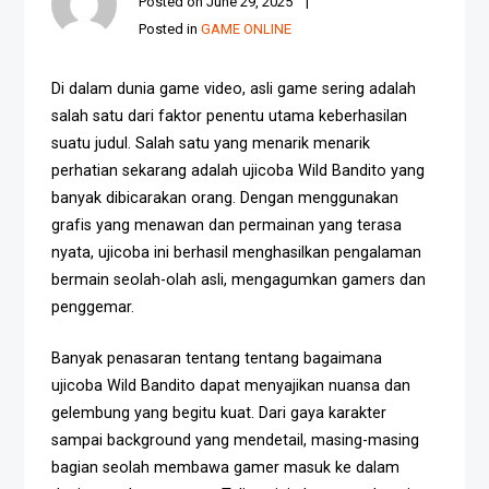
Posted on
June 29, 2025
Posted in
GAME ONLINE
Di dalam dunia game video, asli game sering adalah
salah satu dari faktor penentu utama keberhasilan
suatu judul. Salah satu yang menarik menarik
perhatian sekarang adalah ujicoba Wild Bandito yang
banyak dibicarakan orang. Dengan menggunakan
grafis yang menawan dan permainan yang terasa
nyata, ujicoba ini berhasil menghasilkan pengalaman
bermain seolah-olah asli, mengagumkan gamers dan
penggemar.
Banyak penasaran tentang tentang bagaimana
ujicoba Wild Bandito dapat menyajikan nuansa dan
gelembung yang begitu kuat. Dari gaya karakter
sampai background yang mendetail, masing-masing
bagian seolah membawa gamer masuk ke dalam