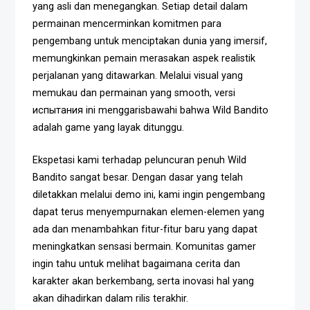
yang asli dan menegangkan. Setiap detail dalam
permainan mencerminkan komitmen para
pengembang untuk menciptakan dunia yang imersif,
memungkinkan pemain merasakan aspek realistik
perjalanan yang ditawarkan. Melalui visual yang
memukau dan permainan yang smooth, versi
испытания ini menggarisbawahi bahwa Wild Bandito
adalah game yang layak ditunggu.
Ekspetasi kami terhadap peluncuran penuh Wild
Bandito sangat besar. Dengan dasar yang telah
diletakkan melalui demo ini, kami ingin pengembang
dapat terus menyempurnakan elemen-elemen yang
ada dan menambahkan fitur-fitur baru yang dapat
meningkatkan sensasi bermain. Komunitas gamer
ingin tahu untuk melihat bagaimana cerita dan
karakter akan berkembang, serta inovasi hal yang
akan dihadirkan dalam rilis terakhir.