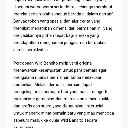
dipenuhi warna-warni serta detail, sehingga membuat
mereka seolah-olah sungguh berada di dalam narratif.
Banyak tokoh yang spesial dan alur cerita yang
memikat menambah dimensi dari permainan ini, yang
menjadikannya pilihan tepat bagi mereka yang
mendapatkan menghadapi pengalaman bermakna
sambil beraktivitas.
Percobaan Wild Bandito mirip versi original
menawarkan kesempatan untuk para pemain agar
mengalami nuansa permainan tanpa melakukan
pembelian. Melalui demo ini, pemain dapat
mengeksplorasi berbagai fitur yang hadir, mengerti
mekanisme gameplay, dan merasakan sendiri kualitas
dari grafis dan suara yang disuguhkan. Ini crucial
untuk menarik minat pemain baru yang mau mencoba
sebelum masuk ke dunia Wild Bandito secara
seluruhnya.