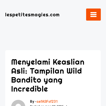
Skip
to
lespetitesmagies.com
content
Menyelami Keaslian
Asli: Tampilan Wild
Bandito yang
Incredible
By -
safASFsf231