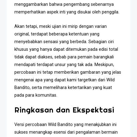
menggambarkan bahwa pengembang sebenarnya
memperhatikan aspek inti yang disukai oleh penggila.
Akan tetapi, meski ujian ini mirip dengan varian
original, terdapat beberapa ketentuan yang
menyebabkan sensasi yang berbeda. Sebagian ciri
khusus yang hanya dapat ditemukan pada edisi total
tidak dapat diakses, sebab para pemain barangkali
mendapati terdapat unsur yang tak ada. Meskipun,
percobaan ini tetap memberikan gambaran yang jelas
mengenai apa yang dapat kami targetkan dari Wild
Bandito, serta memelihara ketertarikan yang kuat
pada para komunitas.
Ringkasan dan Ekspektasi
Versi percobaan Wild Bandito yang menakjubkan ini
sukses menangkap esensi dari pengalaman bermain