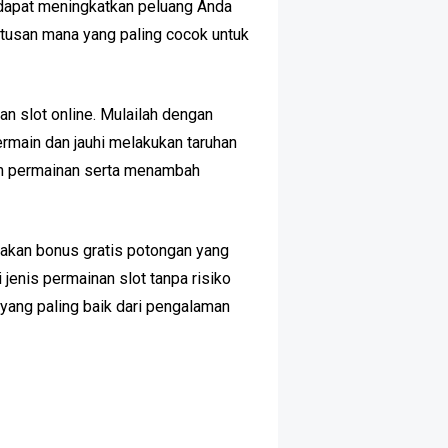
ni dapat meningkatkan peluang Anda
tusan mana yang paling cocok untuk
n slot online. Mulailah dengan
rmain dan jauhi melakukan taruhan
lam permainan serta menambah
iakan bonus gratis potongan yang
enis permainan slot tanpa risiko
 yang paling baik dari pengalaman