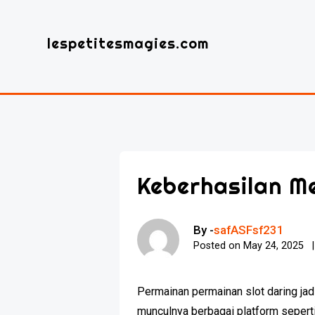
Skip
to
lespetitesmagies.com
content
Keberhasilan M
By -
safASFsf231
Posted on
May 24, 2025
Permainan permainan slot daring jad
munculnya berbagai platform seperti