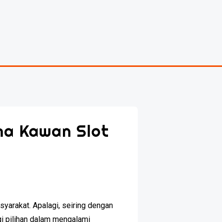
ma Kawan Slot
syarakat. Apalagi, seiring dengan
gi pilihan dalam mengalami