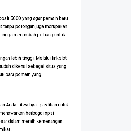
posit 5000 yang agar pemain baru
it tanpa potongan juga merupakan
 sehingga menambah peluang untuk
an lebih tinggi. Melalui linkslot
udah dikenal sebagai situs yang
uk para pemain yang.
n Anda . Awalnya , pastikan untuk
s menawarkan berbagai opsi
esar dalam meraih kemenangan .
ikat .