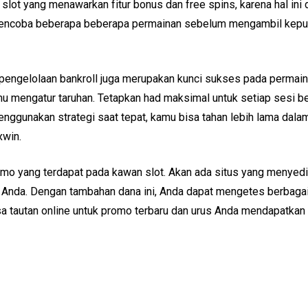
pe slot yang menawarkan fitur bonus dan free spins, karena hal i
 mencoba beberapa beberapa permainan sebelum mengambil kepu
pengelolaan bankroll juga merupakan kunci sukses pada permaina
mengatur taruhan. Tetapkan had maksimal untuk setiap sesi be
enggunakan strategi saat tepat, kamu bisa tahan lebih lama da
win.
omo yang terdapat pada kawan slot. Akan ada situs yang menyed
nda. Dengan tambahan dana ini, Anda dapat mengetes berbagai j
ksa tautan online untuk promo terbaru dan urus Anda mendapatkan