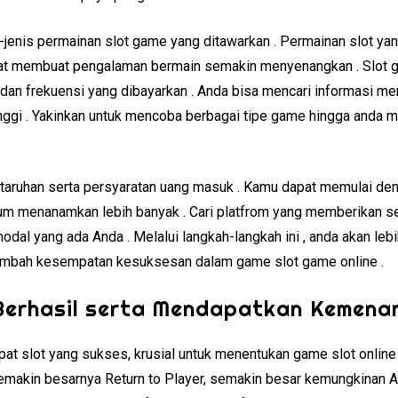
nis-jenis permainan slot game yang ditawarkan . Permainan slot y
pat membuat pengalaman bermain semakin menyenangkan . Slot gac
s dan frekuensi yang dibayarkan . Anda bisa mencari informasi 
ggi . Yakinkan untuk mencoba berbagai tipe game hingga anda 
h taruhan serta persyaratan uang masuk . Kamu dapat memulai deng
m menanamkan lebih banyak . Cari platfrom yang memberikan se
al yang ada Anda . Melalui langkah-langkah ini , anda akan leb
ambah kesempatan kesuksesan dalam game slot game online .
Berhasil serta Mendapatkan Kemena
 slot yang sukses, krusial untuk menentukan game slot online 
 semakin besarnya Return to Player, semakin besar kemungkinan