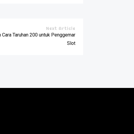
Next Article
n Cara Taruhan 200 untuk Penggemar
Slot