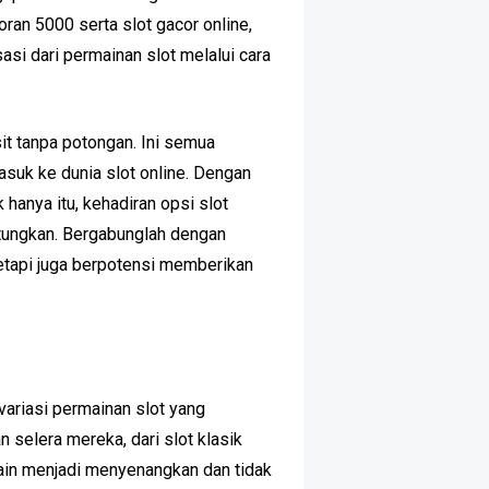
ran 5000 serta slot gacor online,
si dari permainan slot melalui cara
it tanpa potongan. Ini semua
suk ke dunia slot online. Dengan
hanya itu, kehadiran opsi slot
tungkan. Bergabunglah dengan
etapi juga berpotensi memberikan
ariasi permainan slot yang
 selera mereka, dari slot klasik
main menjadi menyenangkan dan tidak